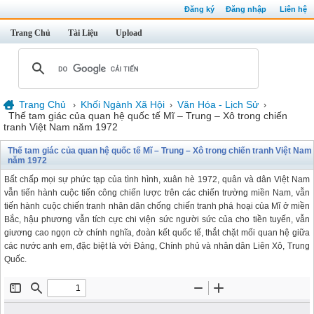
Đăng ký
Đăng nhập
Liên hệ
Trang Chủ
Tài Liệu
Upload
Trang Chủ
Khối Ngành Xã Hội
Văn Hóa - Lịch Sử
›
›
›
Thế tam giác của quan hệ quốc tế Mĩ – Trung – Xô trong chiến
tranh Việt Nam năm 1972
Thế tam giác của quan hệ quốc tế Mĩ – Trung – Xô trong chiến tranh Việt Nam
năm 1972
Bất chấp mọi sự phức tạp của tình hình, xuân hè 1972, quân và dân Việt Nam
vẫn tiến hành cuộc tiến công chiến lược trên các chiến trường miền Nam, vẫn
tiến hành cuộc chiến tranh nhân dân chống chiến tranh phá hoại của Mĩ ở miền
Bắc, hậu phương vẫn tích cực chi viện sức người sức của cho tiền tuyến, vẫn
giương cao ngọn cờ chính nghĩa, đoàn kết quốc tế, thắt chặt mối quan hệ giữa
các nước anh em, đặc biệt là với Đảng, Chính phủ và nhân dân Liên Xô, Trung
Quốc.