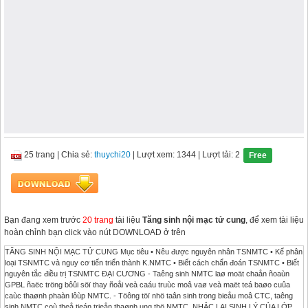
25 trang
|
Chia sẻ:
thuychi20
| Lượt xem: 1344
| Lượt tải: 2
Free
Bạn đang xem trước
20 trang
tài liệu
Tăng sinh nội mạc tử cung
, để xem tài liệu
hoàn chỉnh bạn click vào nút DOWNLOAD ở trên
TĂNG SINH NỘI MẠC TỬ CUNG Mục tiêu • Nêu được nguyên nhân TSNMTC • Kể phân
loại TSNMTC và nguy cơ tiến triển thành K.NMTC • Biết cách chẩn đoán TSNMTC • Biết
nguyên tắc điều trị TSNMTC ĐẠI CƯƠNG - Taêng sinh NMTC laø moät chaån ñoaùn
GPBL ñaëc tröng bôûi söï thay ñoåi veà caáu truùc moâ vaø veà maët teá baøo cuûa
caùc thaønh phaàn lôùp NMTC. - Töông töï nhö taân sinh trong bieåu moâ CTC, taêng
sinh NMTC coù theå tieán trieån thaønh ung thö NMTC. NHẮC LẠI SINH LÝ CỦA LỚP