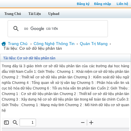
Đăng ký
Đăng nhập
Liên hệ
Trang Chủ
Tài Liệu
Upload
Trang Chủ
Công Nghệ Thông Tin
Quản Trị Mạng
›
›
›
Tài liệu: Cơ sở dữ liệu phân tán
Tài liệu: Cơ sở dữ liệu phân tán
Trong đây là 3 giáo trình cơ sở dữ liệu phân tán của các trường đại học hàng
đầu Việt Nam Cuốn 1: Giới Thiệu : Chương 1 : Khái niệm cơ sở dữ liệu phân tán
Chương 2 : Thiết kế cơ sở dữ liệu phân tán Chương 3 : Kiếm soát dữ liệu ngữ
nghĩa Chương 4 : Tổng quan về xử lý vân tay Chương 5 : Phân hóa vấn tin và
cục bộ hóa dữ liệu Chương 6 : Tối ưu hóa vấn tin phân tán Cuốn 2: Giới Thiệu :
Chương 1 : Cơ sở dữ liệu phân tán Chương 2 : Thiết kế cơ sở dữ liệu phân tán
Chương 3 : Xây dưng hệ cơ sở dữ liệu phân tán trong kế toàn tài chính Cuốn 3:
Giới Thiệu : Chương 1 : Mạng máy tính Chương 2 : Mô hình dữ liệu cơ sở quan
hệ