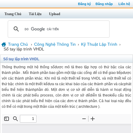
Đăng ký
Đăng nhập
Liên hệ
Trang Chủ
Tài Liệu
Upload
Trang Chủ
Công Nghệ Thông Tin
Kỹ Thuật Lập Trình
›
›
›
Sổ tay lập trình VHDL
Sổ tay lập trình VHDL
Thông thường một hệ thống sốđược mô tả theo tập hợp có thứ bậc của các
thành phần . Mỗi thành phần bao gồm một tập các cổng để có thể giao tiếpđược
với các thành phần khác. Khi mô tả một thiết kế trong VHDL và một thiết kế có
thứ bậc chính là một thiết kếđưa ra các khai báo của các thành phần và cácphát
biểu thể hiện thànhphần đó. Một đơn vị cơ sở để diễn tả hành vi hoạt động
chính là các phát biểu process, còn đơn vị cơ sở đểdiễn tả theokiểu cấu trúc
chính là các phát biểu thể hiện của các đơn vị thành phần. Cả hai loại này đều
có thể có mặt trong một thân của một kiến trúc ( architecture ).