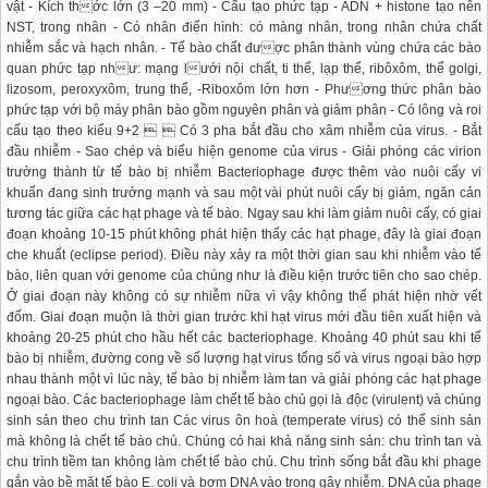
vật - Kích thớc lớn (3 –20 mm) - Cấu tạo phức tạp - ADN + histone tạo nên
NST, trong nhân - Có nhân điển hình: có màng nhân, trong nhân chứa chất
nhiễm sắc và hạch nhân. - Tế bào chất được phân thành vùng chứa các bào
quan phức tạp như: mạng lưới nội chất, ti thể, lạp thể, ribôxôm, thể golgi,
lizosom, peroxyxôm, trung thể, -Riboxôm lớn hơn - Phương thức phân bào
phức tạp với bộ máy phân bào gồm nguyên phân và giảm phân - Có lông và roi
cấu tạo theo kiểu 9+2   Có 3 pha bắt đầu cho xâm nhiễm của virus. - Bắt
đầu nhiễm - Sao chép và biểu hiện genome của virus - Giải phóng các virion
trưởng thành từ tế bào bị nhiễm Bacteriophage được thêm vào nuôi cấy vi
khuẩn đang sinh trưởng mạnh và sau một vài phút nuôi cấy bị giảm, ngăn cản
tương tác giữa các hạt phage và tế bào. Ngay sau khi làm giảm nuôi cấy, có giai
đoạn khoảng 10-15 phút không phát hiện thấy các hạt phage, đây là giai đoạn
che khuất (eclipse period). Điều này xảy ra một thời gian sau khi nhiễm vào tế
bào, liên quan với genome của chúng như là điều kiện trước tiên cho sao chép.
Ở giai đoạn này không có sự nhiễm nữa vì vậy không thể phát hiện nhờ vết
đốm. Giai đoạn muộn là thời gian trước khi hạt virus mới đầu tiên xuất hiện và
khoảng 20-25 phút cho hầu hết các bacteriophage. Khoảng 40 phút sau khi tế
bào bị nhiễm, đường cong về số lượng hạt virus tổng số và virus ngoại bào hợp
nhau thành một vì lúc này, tế bào bị nhiễm làm tan và giải phóng các hạt phage
ngoại bào. Các bacteriophage làm chết tế bào chủ gọi là độc (virulent) và chúng
sinh sản theo chu trình tan Các virus ôn hoà (temperate virus) có thể sinh sản
mà không là chết tế bào chủ. Chúng có hai khả năng sinh sản: chu trình tan và
chu trình tiềm tan không làm chết tế bào chủ. Chu trình sống bắt đầu khi phage
gắn vào bề mặt tế bào E. coli và bơm DNA vào trong gây nhiễm. DNA của phage