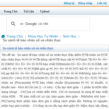
Đăng ký
Đăng nhập
Liên hệ
Trang Chủ
Tài Liệu
Upload
Trang Chủ
Khoa Học Tự Nhiên
Sinh Học
›
›
›
So sánh tế bào nhân số và nhân thực
So sánh tế bào nhân số và nhân thực
Tên đề tài : So sánh tế bào nhân số và nhân thực Đặc điểm TB nhân sơ Tế
bào nhân thực    TB động vật TB thực vật  Thành TB + - +
 MSC + + +  Tế bào chất Ribôxôm + + +   ML nội
chất - + +   BM gôn gi - + +   Ti thể - + +  
Lạp thể - - +   Trung thể - + -   Không bào - +
(nhỏ) + ( lớn)   Lizôxôm - + -  Nhân - + +   Tế bào
nhân sơ (Procaryota) Tế bào nhân chuẩn (Eucaryota)  - Vi khuẩn, vi
khuẩn lam - Kích thớc bé (1 –3 mm) - Cấu tạo đơn giản - 1 phân tử ADN trần
dạng vòng1 - Chưa có nhân điển hình. Chỉ có nucleoid là vùng tế bào chất
chứa ADN. - Tế bào chất chỉ có các bào quan đơn giản - Ribôxôm nhỏ hơn -
Phương thức phân bào đơn giả n bằng cách phân đôi. Không có nguyên
phân hay giả m phân. - Có lông và roi cấu tạo đơn giản - Nấm, thực vật, động