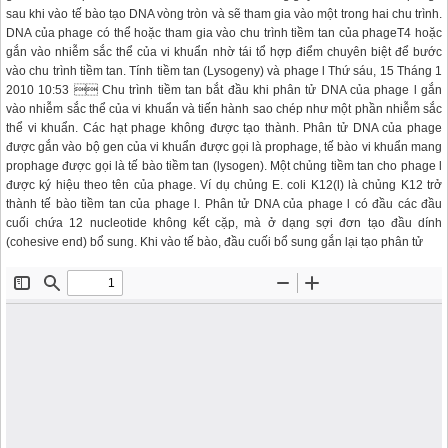
sau khi vào tế bào tạo DNA vòng tròn và sẽ tham gia vào một trong hai chu trình.
DNA của phage có thể hoặc tham gia vào chu trình tiềm tan của phageT4 hoặc
gắn vào nhiễm sắc thể của vi khuẩn nhờ tái tổ hợp điểm chuyên biệt để bước
vào chu trình tiềm tan. Tính tiềm tan (Lysogeny) và phage l Thứ sáu, 15 Tháng 1
2010 10:53  Chu trình tiềm tan bắt đầu khi phân tử DNA của phage l gắn
vào nhiễm sắc thể của vi khuẩn và tiến hành sao chép như một phần nhiễm sắc
thể vi khuẩn. Các hạt phage không được tạo thành. Phân tử DNA của phage
được gắn vào bộ gen của vi khuẩn được gọi là prophage, tế bào vi khuẩn mang
prophage được gọi là tế bào tiềm tan (lysogen). Một chủng tiềm tan cho phage l
được ký hiệu theo tên của phage. Ví dụ chủng E. coli K12(l) là chủng K12 trở
thành tế bào tiềm tan của phage l. Phân tử DNA của phage l có đầu các đầu
cuối chứa 12 nucleotide không kết cặp, mà ở dạng sợi đơn tạo đầu dính
(cohesive end) bổ sung. Khi vào tế bào, đầu cuối bổ sung gắn lại tạo phân tử