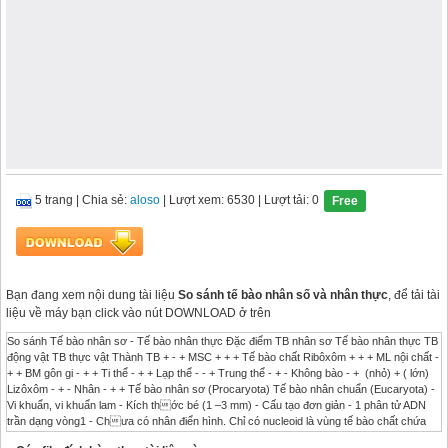
5 trang
|
Chia sẻ:
aloso
| Lượt xem: 6530
| Lượt tải: 0
Free
Bạn đang xem nội dung tài liệu
So sánh tế bào nhân số và nhân thực
, để tải tài
liệu về máy bạn click vào nút DOWNLOAD ở trên
So sánh Tế bào nhân sơ - Tế bào nhân thực Đặc điểm TB nhân sơ Tế bào nhân thực TB
động vật TB thực vật Thành TB + - + MSC + + + Tế bào chất Ribôxôm + + + ML nội chất -
+ + BM gôn gi - + + Ti thể - + + Lạp thể - - + Trung thể - + - Không bào - + (nhỏ) + ( lớn)
Lizôxôm - + - Nhân - + + Tế bào nhân sơ (Procaryota) Tế bào nhân chuẩn (Eucaryota) -
Vi khuẩn, vi khuẩn lam - Kích thớc bé (1 –3 mm) - Cấu tạo đơn giản - 1 phân tử ADN
trần dạng vòng1 - Chưa có nhân điển hình. Chỉ có nucleoid là vùng tế bào chất chứa
ADN. - Tế bào chất chỉ có các bào quan đơn giản - Ribôxôm nhỏ hơn - Phương thức