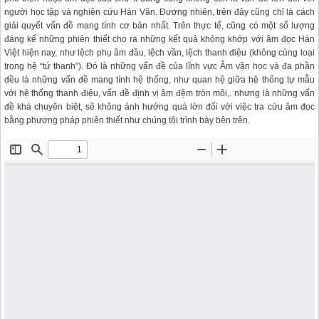
người học tập và nghiên cứu Hán Văn. Đương nhiên, trên đây cũng chỉ là cách
giải quyết vấn đề mang tính cơ bản nhất. Trên thực tế, cũng có một số lượng
đáng kể những phiên thiết cho ra những kết quả không khớp với âm đọc Hán
Việt hiện nay, như lệch phụ âm đầu, lệch vần, lệch thanh điệu (không cùng loại
trong hệ “tứ thanh”). Đó là những vấn đề của lĩnh vực Âm vận học và đa phần
đều là những vấn đề mang tính hệ thống, như quan hệ giữa hệ thống tự mẫu
với hệ thống thanh điệu, vấn đề định vị âm đệm tròn môi,. nhưng là những vấn
đề khá chuyên biệt, sẽ không ảnh hưởng quá lớn đối với việc tra cứu âm đọc
bằng phương pháp phiên thiết như chúng tôi trình bày bên trên.