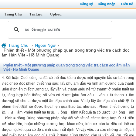
Đăng ký
Đăng nhập
Liên hệ
Trang Chủ
Tài Liệu
Upload
Trang Chủ
Ngoại Ngữ
›
›
Phiên thiết - Một phương pháp quan trọng trong việc tra cách đọc
âm Hán Việt - Hồ Minh Quang
Phiên thiết - Một phương pháp quan trọng trong việc tra cách đọc âm Hán
Việt - Hồ Minh Quang
4. Kết luận Cuối cùng, ta đã có thể đúc kết ra được một nguyên tắc cơ bản trong
việc ghép đọc phiên thiết như sau: lấy phụ âm đầu và tính âm dương của thanh
điệu ở phiên thiết thương tự, lấy vần và thanh điệu hệ “tứ thanh” ở phiên thiết hạ
tự, tổng hợp bốn thông số vừa có được [phụ âm đầu + vần + tứ thanh + âm
dương] sẽ cho ta được một âm đọc chính xác. Ví dụ lấy âm đọc của chữ 東 từ
phiên thiết 德紅 sẽ được thực hiện qua thao tác như sau: Phiên thiết thượng tự
德 → đ + âm Phiên thiết hạ tự 紅 → ông + bình Kết quả ta có được: đ + ông + âm
+ bình = đông Dùng phương pháp này đối với tất cả các trường hợp từ ○1 đến
○6 như trên, hoặc những trường hợp khác nữa, trên cơ bản ta đều có thể có
được một kết quả có độ chính xác nhất định. Vì vậy việc tra cứu những âm đọc ít
phổ biến hoặc âm đọc của chữ ít dùng cũng không còn là vấn đề lớn đối với