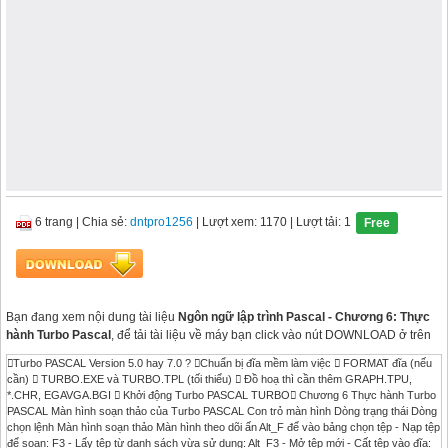
6 trang
|
Chia sẻ:
dntpro1256
| Lượt xem: 1170
| Lượt tải: 1
Free
Bạn đang xem nội dung tài liệu
Ngôn ngữ lập trình Pascal - Chương 6: Thực
hành Turbo Pascal
, để tải tài liệu về máy bạn click vào nút DOWNLOAD ở trên
Turbo PASCAL Version 5.0 hay 7.0 ? Chuẩn bị đĩa mềm làm việc  FORMAT đĩa (nếu
cần)  TURBO.EXE và TURBO.TPL (tối thiểu)  Đồ hoạ thì cần thêm GRAPH.TPU,
*.CHR, EGAVGA.BGI  Khởi động Turbo PASCAL TURBO Chương 6 Thực hành Turbo
PASCAL Màn hình soạn thảo của Turbo PASCAL Con trỏ màn hình Dòng trạng thái Dòng
chọn lệnh Màn hình soạn thảo Màn hình theo dõi ấn Alt_F để vào bảng chọn tệp - Nạp tệp
để soạn: F3 - Lấy tệp từ danh sách vừa sử dụng: Alt_F3 - Mở tệp mới - Cất tệp vào đĩa: