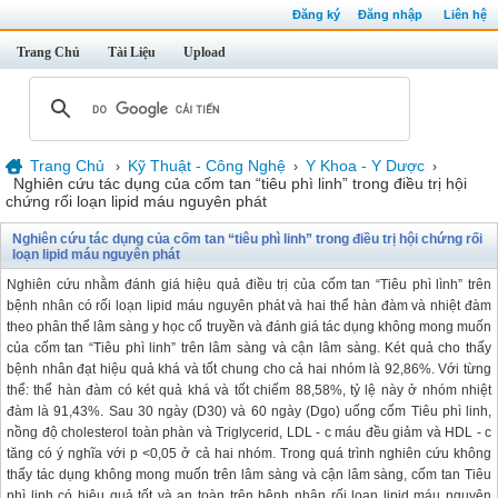
Đăng ký
Đăng nhập
Liên hệ
Trang Chủ
Tài Liệu
Upload
Trang Chủ
Kỹ Thuật - Công Nghệ
Y Khoa - Y Dược
›
›
›
Nghiên cứu tác dụng của cốm tan “tiêu phì linh” trong điều trị hội
chứng rối loạn lipid máu nguyên phát
Nghiên cứu tác dụng của cốm tan “tiêu phì linh” trong điều trị hội chứng rối
loạn lipid máu nguyên phát
Nghiên cứu nhằm đánh giá hiệu quả điều trị của cốm tan “Tiêu phì lình” trên
bệnh nhân có rối loạn lipid máu nguyên phát và hai thể hàn đàm và nhiệt đàm
theo phân thể lâm sàng y học cổ truyền và đánh giá tác dụng không mong muốn
của cốm tan “Tiêu phì linh” trên lâm sàng và cận lâm sàng. Két quả cho thấy
bệnh nhân đạt hiệu quả khá và tốt chung cho cả hai nhóm là 92,86%. Với từng
thể: thể hàn đàm có két quả khá và tốt chiếm 88,58%, tỷ lệ này ở nhóm nhiệt
đàm là 91,43%. Sau 30 ngày (D30) và 60 ngày (Dgo) uống cốm Tiêu phì linh,
nồng độ cholesterol toàn phàn và Triglycerid, LDL - c máu đều giảm và HDL - c
tăng có ý nghĩa với p <0,05 ở cả hai nhóm. Trong quá trình nghiên cứu không
thấy tác dụng không mong muốn trên lâm sàng và cận lâm sàng, cốm tan Tiêu
phì linh có hiệu quả tốt và an toàn trên bệnh nhân rối loạn lipid máu nguyên