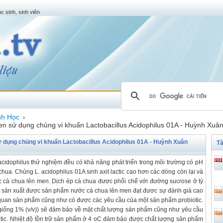
c sinh, sinh viên
nh Học
›
n sử dụng chủng vi khuẩn Lactobacillus Acidophilus 01A - Huỳnh Xuâ
 dụng chủng vi khuẩn Lactobacillus Acidophilus 01A - Huỳnh Xuân
Tà
ophilus thử nghiệm đều có khả năng phát triển trong môi trường có pH
ua. Chủng L. acidophilus 01A sinh axit lactic cao hơn các dòng còn lại và
 cà chua lên men. Dịch ép cà chua được phối chế với đường sucrose ở tỷ
 đã sản xuất được sản phẩm nước cà chua lên men đạt được sự đánh giá cao
 quan sản phẩm cũng như có được các yêu cầu của một sản phẩm probiotic.
g giống 1% (v/v)) sẽ đảm bảo về mặt chất lượng sản phẩm cũng như yêu cầu
iotic. Nhiệt độ tồn trữ sản phẩm ở 4 oC đảm bảo được chất lượng sản phẩm