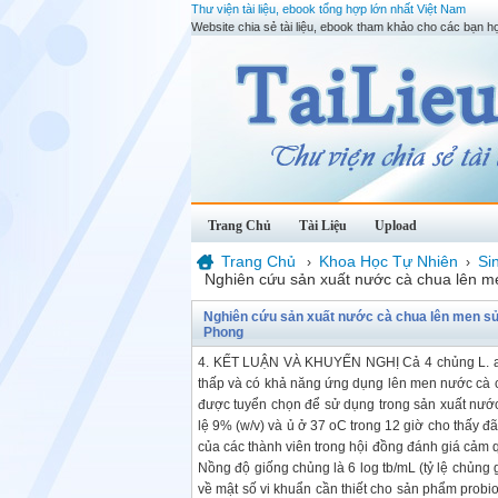
Thư viện tài liệu, ebook tổng hợp lớn nhất Việt Nam
Website chia sẻ tài liệu, ebook tham khảo cho các bạn họ
Trang Chủ
Tài Liệu
Upload
Trang Chủ
Khoa Học Tự Nhiên
Si
›
›
Nghiên cứu sản xuất nước cà chua lên me
Nghiên cứu sản xuất nước cà chua lên men sử
Phong
4. KẾT LUẬN VÀ KHUYẾN NGHỊ Cả 4 chủng L. acid
thấp và có khả năng ứng dụng lên men nước cà ch
được tuyển chọn để sử dụng trong sản xuất nước
lệ 9% (w/v) và ủ ở 37 oC trong 12 giờ cho thấy
của các thành viên trong hội đồng đánh giá cảm
Nồng độ giống chủng là 6 log tb/mL (tỷ lệ chủn
về mật số vi khuẩn cần thiết cho sản phẩm prob