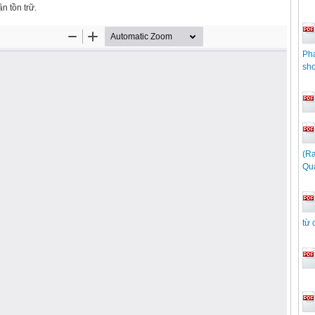
n tồn trữ.
Pha
sho
(R
Qu
từ 