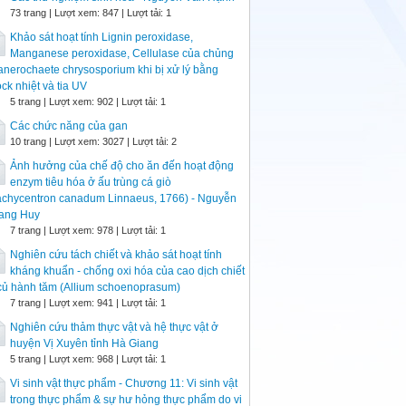
73 trang | Lượt xem: 847 | Lượt tải: 1
Khảo sát hoạt tính Lignin peroxidase,
Manganese peroxidase, Cellulase của chủng
nerochaete chrysosporium khi bị xử lý bằng
ck nhiệt và tia UV
5 trang | Lượt xem: 902 | Lượt tải: 1
Các chức năng của gan
10 trang | Lượt xem: 3027 | Lượt tải: 2
Ảnh hưởng của chế độ cho ăn đến hoạt động
enzym tiêu hóa ở ấu trùng cá giò
achycentron canadum Linnaeus, 1766) - Nguyễn
ang Huy
7 trang | Lượt xem: 978 | Lượt tải: 1
Nghiên cứu tách chiết và khảo sát hoạt tính
kháng khuẩn - chống oxi hóa của cao dịch chiết
củ hành tăm (Allium schoenoprasum)
7 trang | Lượt xem: 941 | Lượt tải: 1
Nghiên cứu thảm thực vật và hệ thực vật ở
huyện Vị Xuyên tỉnh Hà Giang
5 trang | Lượt xem: 968 | Lượt tải: 1
Vi sinh vật thực phẩm - Chương 11: Vi sinh vật
trong thực phẩm & sự hư hỏng thực phẩm do vi