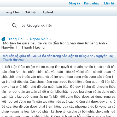
Đăng ký
Đăng nhập
Liên hệ
Trang Chủ
Tài Liệu
Upload
Trang Chủ
Ngoại Ngữ
›
›
Mối liên hệ giữa tiêu đề và lời dẫn trong báo điện tử tiếng Anh -
Nguyễn Thị Thanh Hương
Mối liên hệ giữa tiêu đề và lời dẫn trong báo điện tử tiếng Anh - Nguyễn Thị
Thanh Hương
4. Kết luận Đảm nhiệm vai trò mang tính quyết định đến sự tồn tại của một bài
báo tiếng Anh, hai phần chính của văn bản - tiêu đề và lời dẫn - có mối quan hệ
chặt chẽ, phụ thuộc vào nhau và bổ trợ cho nhau trong việc cung cấp thông tin
và thu hút độc giả. Các chức năng này được thực hiện thông qua mối liên kết
duy trì và phát triển chủ đề của ngôn bản báo. Để duy trì chủ đề phương thức
lặp - phương án an toàn và dễ nhận biết nhất - được lựa chọn và áp dụng một
cách sáng tạo dưới dạng lặp nghĩa biến đổi dạng thức, được sử dụng trong sự
kết hợp với đồng nghĩa gần tạo nên hiệu quả cao. Không chỉ được duy trì, chủ
đề của tiêu đề còn được phát triển thông qua các phương thức từ vựng và cú
pháp - quan hệ toàn bộ - bộ phận, kết hợp từ, cú phụ và bổ nghĩa cho danh ngữ
- tạo nên mối quan hệ khăng khít, không tách rời và hỗ trợ lẫn nhau của hai bộ