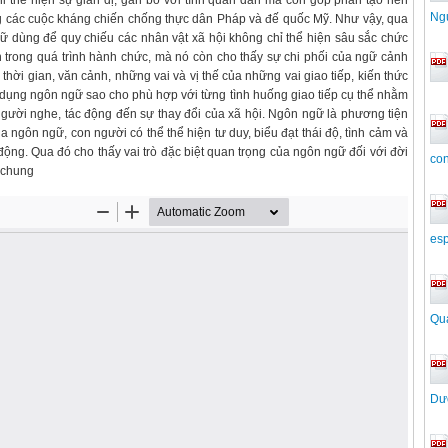
ỉ thể hiện sự giản dị, gắn bó với tình quân dân mà còn góp phần tạo nên
Ng
ong các cuộc kháng chiến chống thực dân Pháp và đế quốc Mỹ. Như vậy, qua
ngữ dùng để quy chiếu các nhân vật xã hội không chỉ thể hiện sâu sắc chức
 trong quá trình hành chức, mà nó còn cho thấy sự chi phối của ngữ cảnh
hời gian, văn cảnh, những vai và vị thế của những vai giao tiếp, kiến thức
ử dụng ngôn ngữ sao cho phù hợp với từng tình huống giao tiếp cụ thể nhằm
gười nghe, tác động đến sự thay đổi của xã hội. Ngôn ngữ là phương tiện
a ngôn ngữ, con người có thể thể hiện tư duy, biểu đạt thái độ, tình cảm và
ộng. Qua đó cho thấy vai trò đặc biệt quan trọng của ngôn ngữ đối với đời
con
i chung
esp
Qu
Dư