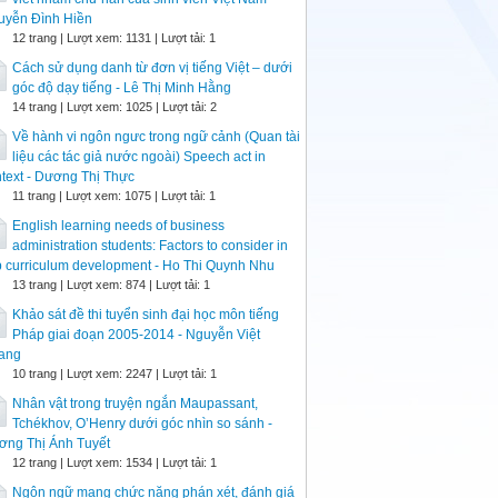
uyễn Đình Hiền
12 trang | Lượt xem: 1131 | Lượt tải: 1
Cách sử dụng danh từ đơn vị tiếng Việt – dưới
góc độ dạy tiếng - Lê Thị Minh Hằng
14 trang | Lượt xem: 1025 | Lượt tải: 2
Về hành vi ngôn ngưc trong ngữ cảnh (Quan tài
liệu các tác giả nước ngoài) Speech act in
text - Dương Thị Thực
11 trang | Lượt xem: 1075 | Lượt tải: 1
English learning needs of business
administration students: Factors to consider in
 curriculum development - Ho Thi Quynh Nhu
13 trang | Lượt xem: 874 | Lượt tải: 1
Khảo sát đề thi tuyển sinh đại học môn tiếng
Pháp giai đoạn 2005-2014 - Nguyễn Việt
ang
10 trang | Lượt xem: 2247 | Lượt tải: 1
Nhân vật trong truyện ngắn Maupassant,
Tchékhov, O’Henry dưới góc nhìn so sánh -
ơng Thị Ánh Tuyết
12 trang | Lượt xem: 1534 | Lượt tải: 1
Ngôn ngữ mang chức năng phán xét, đánh giá