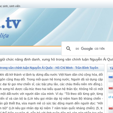
c sinh, sinh viên
giữ chức năng định danh, xưng hô trong văn chính luận Nguyễn Ái Quố
trong văn chính luận Nguyễn Ái Quốc - Hồ Chí Minh - Trần Bình Tuyên
Tà
khi đã trở thành vị lãnh tụ đứng đầu nước Việt Nam dân chủ cộng hòa, đối
n ngôn cũng thay đổi. Trong mối quan hệ trong nước, Người đã sử dụng cặp
c đại từ gọi như chiến sĩ, các bậc phụ lão, các cháu thiếu niên nhi đồng.).
ách xưng hô được cấu trúc theo hai kiểu quan hệ thân tộc. Không hề có một
 một đất nước với người dân của mình. Ví dụ: “Tôi theo dõi từng giờ, từng
of 
iến sĩ và cán bộ ta (Lời kêu gọi nhân dịp kỷ niệm Nam Bộ kháng chiến -
 gần gũi thiết tha, vừa mạnh mẽ có sức tác động mạnh đến người đọc: “Hỡi
 bộ!” (Lời kêu gọi nhân dịp kỷ niệm 7 năm toàn quốc kháng chiến). [5, tr.