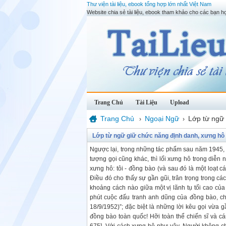
Thư viện tài liệu, ebook tổng hợp lớn nhất Việt Nam
Website chia sẻ tài liệu, ebook tham khảo cho các bạn họ
Trang Chủ
Tài Liệu
Upload
Trang Chủ
Ngoại Ngữ
Lớp từ ngữ 
›
›
Lớp từ ngữ giữ chức năng định danh, xưng hô 
Ngược lại, trong những tác phẩm sau năm 1945, 
tượng gọi cũng khác, thì lối xưng hô trong diễ
xưng hô: tôi - đồng bào (và sau đó là một loạt cá
Điều đó cho thấy sự gần gũi, trân trọng trong c
khoảng cách nào giữa một vị lãnh tụ tối cao của
phút cuộc đấu tranh anh dũng của đồng bào, ch
18/9/1952)”; đặc biệt là những lời kêu gọi vừa
đồng bào toàn quốc! Hỡi toàn thể chiến sĩ và cán