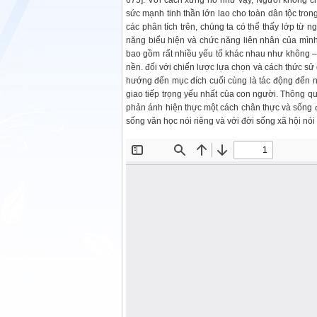
675]. Với cách xưng hô như vậy, Người không ch
sức mạnh tinh thần lớn lao cho toàn dân tộc tr
các phân tích trên, chúng ta có thể thấy lớp từ 
năng biểu hiện và chức năng liên nhân của mình
bao gồm rất nhiều yếu tố khác nhau như không – t
nền. đối với chiến lược lựa chọn và cách thức s
hướng đến mục đích cuối cùng là tác động đến n
giao tiếp trọng yếu nhất của con người. Thông qu
phản ánh hiện thực một cách chân thực và sống đ
sống văn học nói riêng và với đời sống xã hội nó