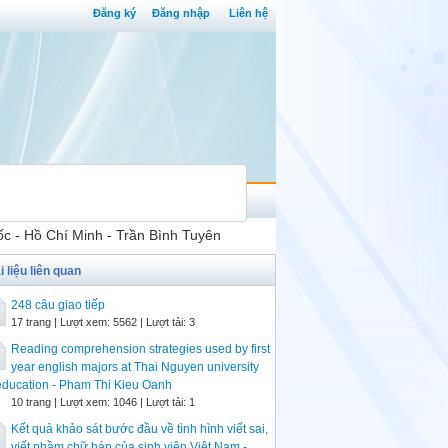
Đăng ký
Đăng nhập
Liên hệ
c - Hồ Chí Minh - Trần Bình Tuyên
i liệu liên quan
248 câu giao tiếp
17 trang | Lượt xem: 5562 | Lượt tải: 3
Reading comprehension strategies used by first
year english majors at Thai Nguyen university
education - Pham Thi Kieu Oanh
10 trang | Lượt xem: 1046 | Lượt tải: 1
Kết quả khảo sát bước đầu về tình hình viết sai,
viết nhầm chữ hán của sinh viên Việt Nam -