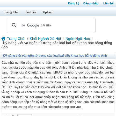
Đăng ký
Đăng nhập
Liên hệ
Trang Chủ
Tài Liệu
Upload
Trang Chủ
Khối Ngành Xã Hội
Ngôn Ngữ Học
›
›
›
Kỹ năng viết và ngôn từ trong các loại bài viết khoa học bằng tiếng
Anh
Kỹ năng viết và ngôn từ trong các loại bài viết khoa học bằng tiếng Anh
Các nhà nghiên cứu trên cho thấy muốn thành công trong việc viết lách khoa
học, tác giả trước mắt nên trau dồi tiếng Anh thật tốt, phải tuân thủ 2 tiêu chuẩn
vàng (Simplicity & Clarity), cấu trúc IMRAD và những quy ước khác đối với bài
báo khoa học. Nhưng, đây lại là một khó khăn không hề nhỏ với các tác giả mà
tiếng Anh không phải là tiếng mẹ đẻ. Song, ngay cả tác giả Anh, Mỹ, Ca-na-da,
Úc, Tân Tây Lan vẫn cảm thấy khó khi viết bài báo khoa học. Họ mắc lỗi chủ yếu
về ngữ pháp và cách sử dụng từ hơn là cấu trúc. Điều đáng lưu tâm là bài viết
có nhiều lỗi thì cơ hội được chấp nhận cho công bố rất thấp. Điều này cũng
đánh động trực tiếp đến kỹ năng viết và trình độ tiếng Anh của các nhà khoa học
nước ta nói chung còn thua kém các nước trong khu vực.