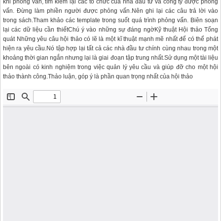
khi phỏng vấn, tìm kiếm lại các tổ chức của nhà đầu tư và công ty được phỏng
vấn. Đừng làm phiền người được phỏng vấn.Nên ghi lại các câu trả lời vào
trong sách.Tham khảo các template trong suốt quá trình phỏng vấn. Biên soạn
lại các dữ liệu cần thiếtChú ý vào những sự đáng ngờKỹ thuật Hội thảo Tổng
quát Những yêu câu hội thảo có lẽ là một kĩ thuật mạnh mẽ nhất để có thể phát
hiện ra yêu cầu.Nó tập hợp lại tất cả các nhà đầu tư chính cùng nhau trong một
khoảng thời gian ngắn nhưng lại là giai đoạn tập trung nhất.Sử dụng một tài liệu
bên ngoài có kinh nghiệm trong việc quản lý yêu cầu và giúp đỡ cho một hội
thảo thành công.Thảo luận, góp ý là phần quan trọng nhất của hội thảo