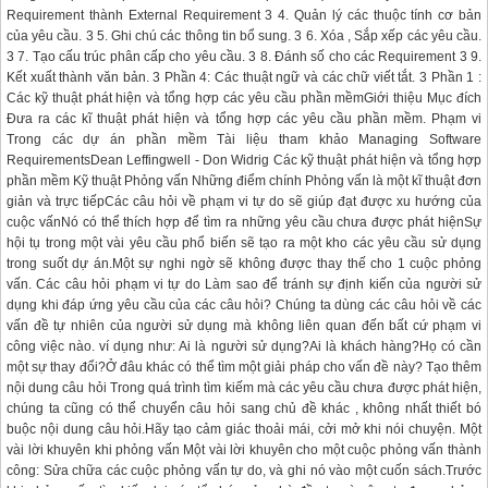
Requirement thành External Requirement 3 4. Quản lý các thuộc tính cơ bản
của yêu cầu. 3 5. Ghi chú các thông tin bổ sung. 3 6. Xóa , Sắp xếp các yêu cầu.
3 7. Tạo cấu trúc phân cấp cho yêu cầu. 3 8. Đánh số cho các Requirement 3 9.
Kết xuất thành văn bản. 3 Phần 4: Các thuật ngữ và các chữ viết tắt. 3 Phần 1 :
Các kỹ thuật phát hiện và tổng hợp các yêu cầu phần mềmGiới thiệu Mục đích
Đưa ra các kĩ thuật phát hiện và tổng hợp các yêu cầu phần mềm. Phạm vi
Trong các dự án phần mềm Tài liệu tham khảo Managing Software
RequirementsDean Leffingwell - Don Widrig Các kỹ thuật phát hiện và tổng hợp
phần mềm Kỹ thuật Phỏng vấn Những điểm chính Phỏng vấn là một kĩ thuật đơn
giản và trực tiếpCác câu hỏi về phạm vi tự do sẽ giúp đạt được xu hướng của
cuộc vấnNó có thể thích hợp để tìm ra những yêu cầu chưa được phát hiệnSự
hội tụ trong một vài yêu cầu phổ biến sẽ tạo ra một kho các yêu cầu sử dụng
trong suốt dự án.Một sự nghi ngờ sẽ không được thay thế cho 1 cuộc phỏng
vấn. Các câu hỏi phạm vi tự do Làm sao để tránh sự định kiến của người sử
dụng khi đáp ứng yêu cầu của các câu hỏi? Chúng ta dùng các câu hỏi về các
vấn đề tự nhiên của người sử dụng mà không liên quan đến bất cứ phạm vi
công việc nào. ví dụng như: Ai là người sử dụng?Ai là khách hàng?Họ có cần
một sự thay đổi?Ở đâu khác có thể tìm một giải pháp cho vấn đề này? Tạo thêm
nội dung câu hỏi Trong quá trình tìm kiếm mà các yêu cầu chưa được phát hiện,
chúng ta cũng có thể chuyển câu hỏi sang chủ đề khác , không nhất thiết bó
buộc nội dung câu hỏi.Hãy tạo cảm giác thoải mái, cởi mở khi nói chuyện. Một
vài lời khuyên khi phỏng vấn Một vài lời khuyên cho một cuộc phỏng vấn thành
công: Sửa chữa các cuộc phỏng vấn tự do, và ghi nó vào một cuốn sách.Trước