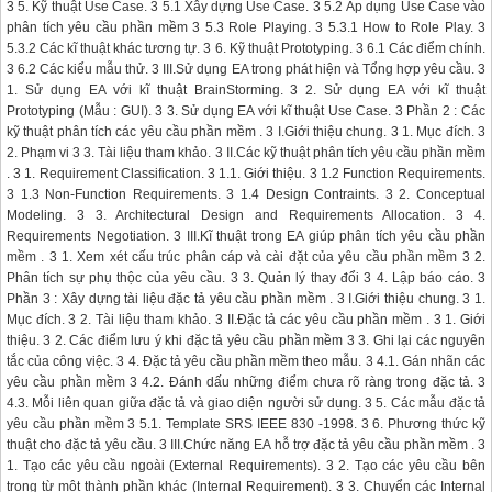
3 5. Kỹ thuật Use Case. 3 5.1 Xây dựng Use Case. 3 5.2 Áp dụng Use Case vào
phân tích yêu cầu phần mềm 3 5.3 Role Playing. 3 5.3.1 How to Role Play. 3
5.3.2 Các kĩ thuật khác tương tự. 3 6. Kỹ thuật Prototyping. 3 6.1 Các điểm chính.
3 6.2 Các kiểu mẫu thử. 3 III.Sử dụng EA trong phát hiện và Tổng hợp yêu cầu. 3
1. Sử dụng EA với kĩ thuật BrainStorming. 3 2. Sử dụng EA với kĩ thuật
Prototyping (Mẫu : GUI). 3 3. Sử dụng EA với kĩ thuật Use Case. 3 Phần 2 : Các
kỹ thuật phân tích các yêu cầu phần mềm . 3 I.Giới thiệu chung. 3 1. Mục đích. 3
2. Phạm vi 3 3. Tài liệu tham khảo. 3 II.Các kỹ thuật phân tích yêu cầu phần mềm
. 3 1. Requirement Classification. 3 1.1. Giới thiệu. 3 1.2 Function Requirements.
3 1.3 Non-Function Requirements. 3 1.4 Design Contraints. 3 2. Conceptual
Modeling. 3 3. Architectural Design and Requirements Allocation. 3 4.
Requirements Negotiation. 3 III.Kĩ thuật trong EA giúp phân tích yêu cầu phần
mềm . 3 1. Xem xét cấu trúc phân cáp và cài đặt của yêu cầu phần mềm 3 2.
Phân tích sự phụ thộc của yêu cầu. 3 3. Quản lý thay đổi 3 4. Lập báo cáo. 3
Phần 3 : Xây dựng tài liệu đặc tả yêu cầu phần mềm . 3 I.Giới thiệu chung. 3 1.
Mục đích. 3 2. Tài liệu tham khảo. 3 II.Đặc tả các yêu cầu phần mềm . 3 1. Giới
thiệu. 3 2. Các điểm lưu ý khi đặc tả yêu cầu phần mềm 3 3. Ghi lại các nguyên
tắc của công việc. 3 4. Đặc tả yêu cầu phần mềm theo mẫu. 3 4.1. Gán nhãn các
yêu cầu phần mềm 3 4.2. Đánh dấu những điểm chưa rõ ràng trong đặc tả. 3
4.3. Mỗi liên quan giữa đặc tả và giao diện người sử dụng. 3 5. Các mẫu đặc tả
yêu cầu phần mềm 3 5.1. Template SRS IEEE 830 -1998. 3 6. Phương thức kỹ
thuật cho đặc tả yêu cầu. 3 III.Chức năng EA hỗ trợ đặc tả yêu cầu phần mềm . 3
1. Tạo các yêu cầu ngoài (External Requirements). 3 2. Tạo các yêu cầu bên
trong từ một thành phần khác (Internal Requirement). 3 3. Chuyển các Internal