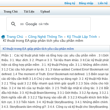
Đăng ký
Đăng nhập
Liên hệ
Trang Chủ
Tài Liệu
Upload
Trang Chủ
Công Nghệ Thông Tin
Kỹ Thuật Lập Trình
›
›
›
Kĩ thuật trong EA giúp phân tích yêu cầu phần mềm
Kĩ thuật trong EA giúp phân tích yêu cầu phần mềm
Phần 1 : Các kỹ thuật phát hiện và tổng hợp các yêu cầu phần mềm . 3 I.Giới
thiệu. 3 1. Mục đích. 3 2. Phạm vi 3 3. Tài liệu tham khảo. 3 II.Các kỹ thuật phát
hiện và tổng hợp phần mềm . 3 1. Kỹ thuật Phỏng vấn. 3 1.1 Những điểm chính.
3 1.2 Các câu hỏi phạm vi tự do. 3 1.3 Value-added Context Error! Bookmark not
defined. 1.4 The moment of Truth. Error! Bookmark not defined. 1.5 Biên soạn lại
các dữ liệu cần thiết 3 1.6 Chú ý vào những sự đáng ngờ. 3 2. Kỹ thuật Hội thảo.
3 2.1 Tổng quát 3 2.2 Đẩy nhanh quá trình giải quyết 3 2.3 Sửa chữa cho hội
thảo. 3 2.4 Vai trò của sự thuận tiện. 3 2.5 Thiết lập nhật kí công tác. 3 2.6 Bắt
đầu hội thảo. 3 3. Kỹ thuật BrainStorming. 3 3.1 Giới thiệu. 3 3.2 Áp dụng. 3 3.2.1
Định nghĩa vấn đề. 3 3.2.2 Tập trung vào vấn đề. 3 3.2.3 Khuyến khích tình thần
tích cực. 3 3.3 Tiến hành. 3 4. Kỹ thuật StoryBoarding. 3 4.1 Những điểm chính.
3 4.3. StoryBoards làm những gì?. 3 4.4. Công cụ và kỹ thuật cho StoryBoarding.