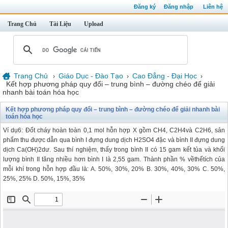
Đăng ký
Đăng nhập
Liên hệ
Trang Chủ
Tài Liệu
Upload
Trang Chủ
Giáo Dục - Đào Tạo
Cao Đẳng - Đại Học
›
›
›
Kết hợp phương pháp quy đổi – trung bình – đường chéo để giải
nhanh bài toán hóa học
Kết hợp phương pháp quy đổi – trung bình – đường chéo để giải nhanh bài
toán hóa học
Ví dụ6: Đốt cháy hoàn toàn 0,1 mol hỗn hợp X gồm CH4, C2H4và C2H6, sản
phẩm thu được dẫn qua bình I đựng dung dịch H2SO4 đặc và bình II đựng dung
dịch Ca(OH)2dư. Sau thí nghiệm, thấy trong bình II có 15 gam kết tủa và khối
lượng bình II tăng nhiều hơn bình I là 2,55 gam. Thành phần % vềthểtích của
mỗi khí trong hỗn hợp đầu là: A. 50%, 30%, 20% B. 30%, 40%, 30% C. 50%,
25%, 25% D. 50%, 15%, 35%