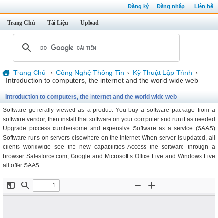
Đăng ký
Đăng nhập
Liên hệ
Trang Chủ
Tài Liệu
Upload
Trang Chủ
Công Nghệ Thông Tin
Kỹ Thuật Lập Trình
›
›
›
Introduction to computers, the internet and the world wide web
Introduction to computers, the internet and the world wide web
Software generally viewed as a product You buy a software package from a
software vendor, then install that software on your computer and run it as needed
Upgrade process cumbersome and expensive Software as a service (SAAS)
Software runs on servers elsewhere on the Internet When server is updated, all
clients worldwide see the new capabilities Access the software through a
browser Salesforce.com, Google and Microsoft’s Office Live and Windows Live
all offer SAAS.