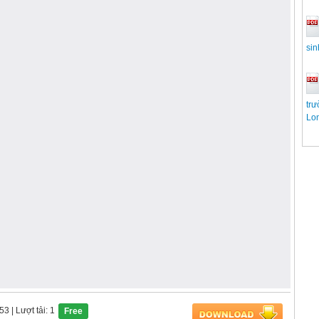
sin
tr
Lon
653
| Lượt tải: 1
Free