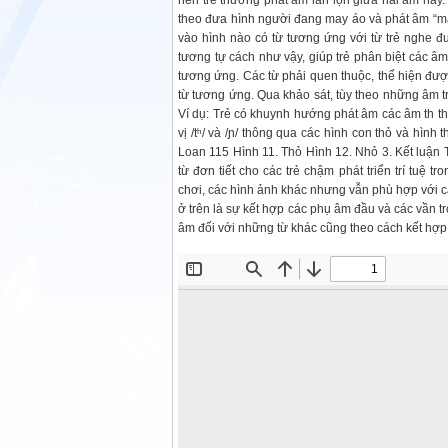
nên trẻ thường phát âm lẫn lộn giữa hai âm này.
theo đưa hình người đang may áo và phát âm “may
vào hình nào có từ tương ứng với từ trẻ nghe đ
tương tự cách như vậy, giúp trẻ phân biệt các âm 
tương ứng. Các từ phải quen thuộc, thể hiện đư
từ tương ứng. Qua khảo sát, tùy theo những âm tr
Ví dụ: Trẻ có khuynh hướng phát âm các âm th th
vị /tʰ/ và /ɲ/ thông qua các hình con thỏ và 
Loan 115 Hình 11. Thỏ Hình 12. Nhỏ 3. Kết luận
từ đơn tiết cho các trẻ chậm phát triển trí tuệ t
chơi, các hình ảnh khác nhưng vẫn phù hợp với c
ở trên là sự kết hợp các phụ âm đầu và các vần tro
âm đối với những từ khác cũng theo cách kết hợp