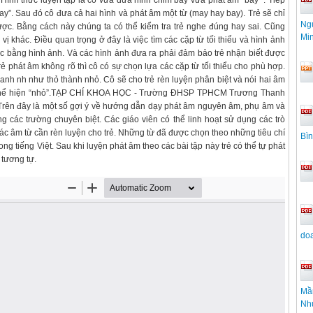
 Hình thức luyện tập là cô vừa đưa hình chim bay vừa phát âm “bay” . Tiếp
”. Sau đó cô đưa cả hai hình và phát âm một từ (may hay bay). Trẻ sẽ chỉ
Ngu
ược. Bằng cách này chúng ta có thể kiểm tra trẻ nghe đúng hay sai. Cũng
Mi
vị khác. Điều quan trọng ở đây là việc tìm các cặp từ tối thiểu và hình ảnh
ợc bằng hình ảnh. Và các hình ảnh đưa ra phải đảm bảo trẻ nhận biết được
ẻ phát âm không rõ thì cô có sự chọn lựa các cặp từ tối thiểu cho phù hợp.
anh nh như thỏ thành nhỏ. Cô sẽ cho trẻ rèn luyện phân biệt và nói hai âm
hình thể hiện “nhỏ”.TẠP CHÍ KHOA HỌC - Trường ĐHSP TPHCM Trương Thanh
 Trên đây là một số gợi ý về hướng dẫn dạy phát âm nguyên âm, phụ âm và
rong các trường chuyên biệt. Các giáo viên có thể linh hoạt sử dụng các trò
ác âm từ cần rèn luyện cho trẻ. Những từ đã được chọn theo những tiêu chí
Bì
ng tiếng Việt. Sau khi luyện phát âm theo các bài tập này trẻ có thể tự phát
 tương tự.
doa
Mầm
Nh