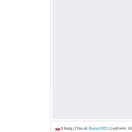
8 trang
|
Chia sẻ:
thucuc2301
| Lượt xem: 1