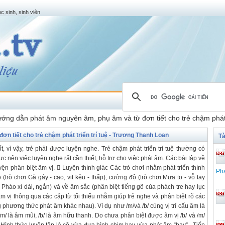
c sinh, sinh viên
ớng dẫn phát âm nguyên âm, phụ âm và từ đơn tiết cho trẻ chậm phát 
n tiết cho trẻ chậm phát triển trí tuệ - Trương Thanh Loan
Tà
, vì vậy, trẻ phải được luyện nghe. Trẻ chậm phát triển trí tuệ thường có
 nên việc luyện nghe rất cần thiết, hỗ trợ cho việc phát âm. Các bài tập về
yện phân biệt âm vị.  Luyện thính giác Các trò chơi nhằm phát triển thính
Ph
 (trò chơi Gà gáy - cao, vịt kêu - thấp), cường độ (trò chơi Mưa to - vỗ tay
 Pháo xì dài, ngắn) và về âm sắc (phân biệt tiếng gõ của phách tre hay lục
âm vị thông qua các cặp từ tối thiểu nhằm giúp trẻ nghe và phân biệt rõ các
phương thức phát âm khác nhau). Ví dụ như /m/và /b/ cùng vị trí cấu âm là
 là âm mũi, /b/ là âm hữu thanh. Do chưa phân biệt được âm vị /b/ và /m/