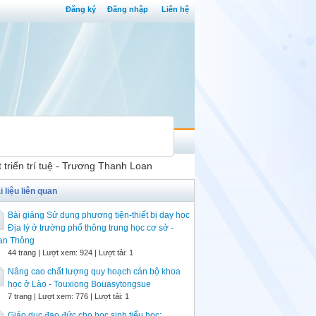
Đăng ký
Đăng nhập
Liên hệ
triển trí tuệ - Trương Thanh Loan
i liệu liên quan
Bài giảng Sử dụng phương tiện-thiết bị dạy học
Địa lý ở trường phổ thông trung học cơ sở -
an Thông
44 trang | Lượt xem: 924 | Lượt tải: 1
Nâng cao chất lượng quy hoạch cán bộ khoa
học ở Lào - Touxiong Bouasytongsue
7 trang | Lượt xem: 776 | Lượt tải: 1
Giáo dục đạo đức cho học sinh tiểu học: