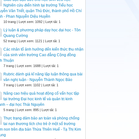
Nghiên cứu điển hình tại trường Tiểu học
yễn Văn Triết, quận Thủ Đức, thành phố Hồ Chí
nh - Phan Nguyễn Diệu Huyền
10 trang | Lượt xem: 1092 | Lượt tải: 1
Lý luận & phương pháp dạy học đại học - Tôn
Quang Cường
52 trang | Lượt xem: 1121 | Lượt tải: 1
Các nhân tố ảnh hưởng đến kiến thức thu nhận
của sinh viên trường Cao đẳng Cộng đồng
nh Thuận
7 trang | Lượt xem: 1688 | Lượt tải: 1
Rubric đánh giá kĩ năng lập luận thông qua bài
văn nghị luận - Nguyễn Thành Ngọc Bảo
7 trang | Lượt xem: 1102 | Lượt tải: 1
Nâng cao hiệu quả hoạt động cố vấn học tập
tại trường Đại học kinh tế và quản trị kinh
nh – đại học Thái Nguyên
5 trang | Lượt xem: 895 | Lượt tải: 1
Thực trạng đảm bảo an toàn và phòng chống
tai nạn thương tích cho trẻ ở một số trường
 non trên địa bàn Thừa Thiên Huế - Tạ Thị Kim
ung