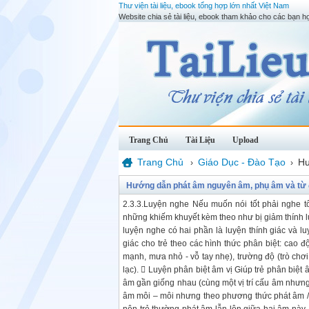
Thư viện tài liệu, ebook tổng hợp lớn nhất Việt Nam
Website chia sẻ tài liệu, ebook tham khảo cho các bạn họ
Trang Chủ
Tài Liệu
Upload
Trang Chủ
Giáo Dục - Đào Tạo
Hư
›
›
Hướng dẫn phát âm nguyên âm, phụ âm và từ đơ
2.3.3.Luyện nghe Nếu muốn nói tốt phải nghe tốt
những khiếm khuyết kèm theo như bị giảm thính lực
luyện nghe có hai phần là luyện thính giác và lu
giác cho trẻ theo các hình thức phân biệt: cao độ
mạnh, mưa nhỏ - vỗ tay nhẹ), trường độ (trò chơi
lạc).  Luyện phân biệt âm vị Giúp trẻ phân biệt 
âm gần giống nhau (cùng một vị trí cấu âm nhưng 
âm môi – môi nhưng theo phương thức phát âm /m/