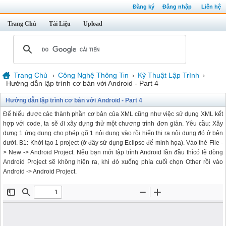
Đăng ký
Đăng nhập
Liên hệ
Trang Chủ
Tài Liệu
Upload
Trang Chủ
Công Nghệ Thông Tin
Kỹ Thuật Lập Trình
›
›
›
Hướng dẫn lập trình cơ bản với Android - Part 4
Hướng dẫn lập trình cơ bản với Android - Part 4
Để hiểu được các thành phần cơ bản của XML cũng như việc sử dụng XML kết
hợp với code, ta sẽ đi xây dựng thử một chương trình đơn giản. Yêu cầu: Xây
dựng 1 ứng dụng cho phép gõ 1 nội dung vào rồi hiển thị ra nội dung đó ở bên
dưới. B1: Khởi tạo 1 project (ở đây sử dụng Eclipse để minh họa). Vào thẻ File -
> New -> Android Project. Nếu bạn mới lập trình Android lần đầu thìcó lẽ dòng
Android Project sẽ không hiện ra, khi đó xuống phía cuối chọn Other rồi vào
Android -> Android Project.