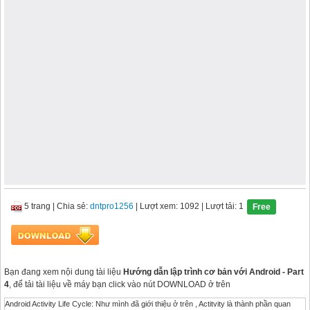
5 trang
|
Chia sẻ:
dntpro1256
| Lượt xem: 1092
| Lượt tải: 1
Free
Bạn đang xem nội dung tài liệu
Hướng dẫn lập trình cơ bản với Android - Part
4
, để tải tài liệu về máy bạn click vào nút DOWNLOAD ở trên
Android Activity Life Cycle: Như mình đã giới thiệu ở trên , Actitvity là thành phần quan