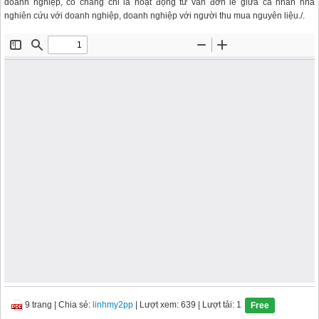
doanh nghiệp, có chăng chỉ là hoạt động tư vấn đơn lẻ giữa cá nhân nhà
nghiên cứu với doanh nghiệp, doanh nghiệp với người thu mua nguyên liệu./.
9 trang
|
Chia sẻ:
linhmy2pp
| Lượt xem: 639
| Lượt tải: 1
Free