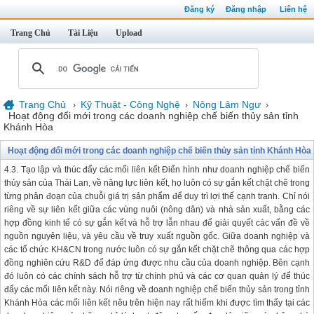
Đăng ký
Đăng nhập
Liên hệ
Trang Chủ
Tài Liệu
Upload
Trang Chủ
Kỹ Thuật - Công Nghệ
Nông Lâm Ngư
›
›
›
Hoạt động đổi mới trong các doanh nghiệp chế biến thủy sản tỉnh
Khánh Hòa
Hoạt động đổi mới trong các doanh nghiệp chế biến thủy sản tỉnh Khánh Hòa
4.3. Tạo lập và thúc đẩy các mối liên kết Điển hình như doanh nghiệp chế biến
thủy sản của Thái Lan, về năng lực liên kết, họ luôn có sự gắn kết chặt chẽ trong
từng phân đoạn của chuỗi giá trị sản phẩm để duy trì lợi thế cạnh tranh. Chỉ nói
riêng về sự liên kết giữa các vùng nuôi (nông dân) và nhà sản xuất, bằng các
hợp đồng kinh tế có sự gắn kết và hỗ trợ lẫn nhau để giải quyết các vấn đề về
nguồn nguyên liệu, và yêu cầu về truy xuất nguồn gốc. Giữa doanh nghiệp và
các tổ chức KH&CN trong nước luôn có sự gắn kết chặt chẽ thông qua các hợp
đồng nghiên cứu R&D để đáp ứng được nhu cầu của doanh nghiệp. Bên cạnh
đó luôn có các chính sách hỗ trợ từ chính phủ và các cơ quan quản lý để thúc
đẩy các mối liên kết này. Nói riêng về doanh nghiệp chế biến thủy sản trong tỉnh
Khánh Hòa các mối liên kết nêu trên hiện nay rất hiếm khi được tìm thấy tại các