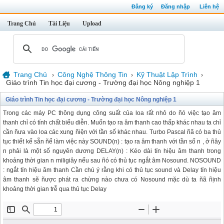
Đăng ký
Đăng nhập
Liên hệ
Trang Chủ
Tài Liệu
Upload
Trang Chủ
Công Nghệ Thông Tin
Kỹ Thuật Lập Trình
›
›
›
Giáo trình Tin học đại cương - Trường đại học Nông nghiệp 1
Giáo trình Tin học đại cương - Trường đại học Nông nghiệp 1
Trong các máy PC thông dụng công suất của loa rất nhỏ do ñó việc tạo âm
thanh chỉ có tính chất biểu diễn. Muốn tạo ra âm thanh cao thấp khác nhau ta chỉ
cần ñưa vào loa các xung ñiện với tần số khác nhau. Turbo Pascal ñã có ba thủ
tục thiết kế sẵn ñể làm việc này SOUND(n) : tạo ra âm thanh với tần số n , ở ñây
n phải là một số nguyên dương DELAY(n) : Kéo dài tín hiệu âm thanh trong
khoảng thời gian n miligiây nếu sau ñó có thủ tục ngắt âm Nosound. NOSOUND
: ngắt tín hiệu âm thanh Cần chú ý rằng khi có thủ tục sound và Delay tín hiệu
âm thanh sẽ ñược phát ra chừng nào chưa có Nosound mặc dù ta ñã ñịnh
khoảng thời gian trễ qua thủ tục Delay