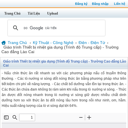
Đăng ký
Đăng nhập
Liên hệ
Trang Chủ
Tài Liệu
Upload
Trang Chủ
Kỹ Thuật - Công Nghệ
Điện - Điện Tử
›
›
›
Giáo trình Thiết bị nhiệt gia dụng (Trình độ Trung cấp) - Trường
Cao đẳng Lào Cai
Giáo trình Thiết bị nhiệt gia dụng (Trình độ Trung cấp) - Trường Cao đẳng Lào
Cai
- Nấu chín thức ăn rất nhanh so với các phương pháp nấu cổ truyền thông
thường. - Các lò nướng vi sóng đốt nóng thức ăn bằng phương pháp như trên
tiết kiệm chi phí về năng lượng. - Các chất bổ dưỡng vẫn tồn tại trong thức ăn. -
Các thức ăn chứa đam không bị rám sém khi nấu trong lò nướng vi sóng. - Thức
ăn được đốt nóng nhanh trong lò nướng vi sóng giữ được nhiều chất dinh
dưỡng hơn so với thức ăn bị đốt nóng lâu hơn trong nồi như ninh, om, hầm.
Hiệu suất năng lượng của lò vi sóng đạt tới 64%.