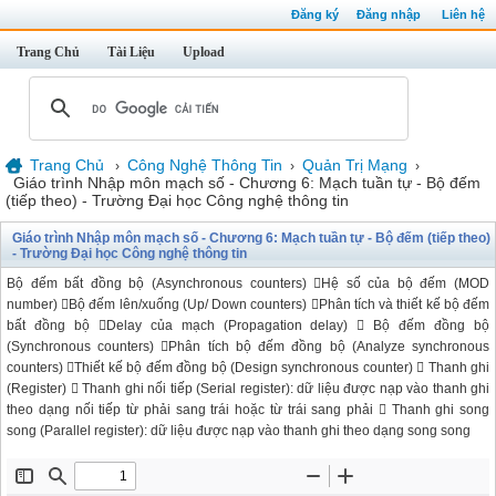
Đăng ký
Đăng nhập
Liên hệ
Trang Chủ
Tài Liệu
Upload
Trang Chủ
Công Nghệ Thông Tin
Quản Trị Mạng
›
›
›
Giáo trình Nhập môn mạch số - Chương 6: Mạch tuần tự - Bộ đếm
(tiếp theo) - Trường Đại học Công nghệ thông tin
Giáo trình Nhập môn mạch số - Chương 6: Mạch tuần tự - Bộ đếm (tiếp theo)
- Trường Đại học Công nghệ thông tin
Bộ đếm bất đồng bộ (Asynchronous counters) Hệ số của bộ đếm (MOD
number) Bộ đếm lên/xuống (Up/ Down counters) Phân tích và thiết kế bộ đếm
bất đồng bộ Delay của mạch (Propagation delay)  Bộ đếm đồng bộ
(Synchronous counters) Phân tích bộ đếm đồng bộ (Analyze synchronous
counters) Thiết kế bộ đếm đồng bộ (Design synchronous counter)  Thanh ghi
(Register)  Thanh ghi nối tiếp (Serial register): dữ liệu được nạp vào thanh ghi
theo dạng nối tiếp từ phải sang trái hoặc từ trái sang phải  Thanh ghi song
song (Parallel register): dữ liệu được nạp vào thanh ghi theo dạng song song