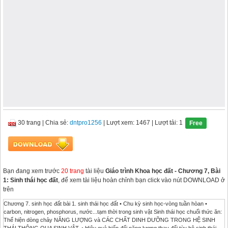
30 trang
|
Chia sẻ:
dntpro1256
| Lượt xem: 1467
| Lượt tải: 1
Free
Bạn đang xem trước
20 trang
tài liệu
Giáo trình Khoa học đất - Chương 7, Bài
1: Sinh thái học đất
, để xem tài liệu hoàn chỉnh bạn click vào nút DOWNLOAD ở
trên
Chương 7. sinh học đất bài 1. sinh thái học đất • Chu kỳ sinh học-vòng tuần hòan •
carbon, nitrogen, phosphorus, nước...tạm thời trong sinh vật Sinh thái học chuổi thức ăn:
Thể hiện dòng chảy NĂNG LƯỢNG và CÁC CHẤT DINH DƯỠNG TRONG HỆ SINH