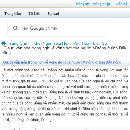
Đăng ký
Đăng nhập
Liên hệ
Trang Chủ
Tài Liệu
Upload
Trang Chủ
Khối Ngành Xã Hội
Văn Hóa - Lịch Sử
›
›
›
Giá trị văn hóa trong nghi lễ võng đời của người M’nông ở tỉnh Đăk
nông
Giá trị văn hóa trong nghi lễ võng đời của người M’nông ở tỉnh Đăk nông
Là một chỉnh thể được cấu thành bởi nhiều yếu tố, nghi lễ vòng đời dân tộc
M’nông đã bộc lộ rõ nét những giá trị văn hóa đặc sắc như giá trị nhân sinh, giá
trị tâm linh, giá trị đạo đức. Các giá trị văn hóa của các nghi lễ đó chi phối và
phản ánh quan hệ đa chiều của con người với môi trường tự nhiên, môi trường
xã hội, không gian, thời gian. Đồng thời là kết tinh trí tuệ, kinh nghiệm, sức sống,
sức sáng tạo của cư dân M’nông. Nó ảnh hưởng tác động đến sự phát triển
chung của cả cộng đồng về nhiều mặt, chi phối đến cuộc sống của mỗi thành
viên trong cộng đồng, từ khi ra đời đến khi chết đi. Biểu hiện của sự chi phối đó
là nhiều nghi lễ liên quan đến vòng đời như: lễ cúng khi có thai, lễ thổi tai, lễ
cưới, lễ mừng sức khỏe, lễ tang