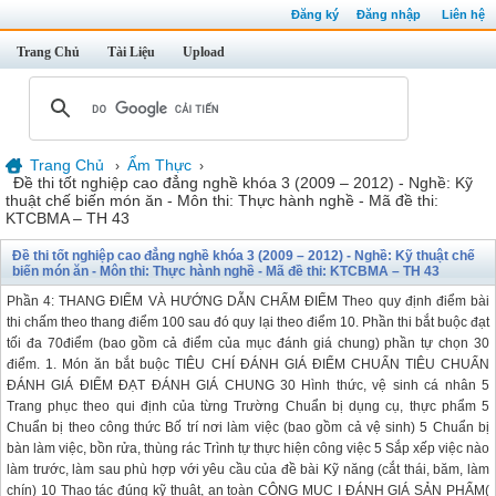
Đăng ký
Đăng nhập
Liên hệ
Trang Chủ
Tài Liệu
Upload
Trang Chủ
Ẩm Thực
›
›
Đề thi tốt nghiệp cao đẳng nghề khóa 3 (2009 – 2012) - Nghề: Kỹ
thuật chế biến món ăn - Môn thi: Thực hành nghề - Mã đề thi:
KTCBMA – TH 43
Đề thi tốt nghiệp cao đẳng nghề khóa 3 (2009 – 2012) - Nghề: Kỹ thuật chế
biến món ăn - Môn thi: Thực hành nghề - Mã đề thi: KTCBMA – TH 43
Phần 4: THANG ĐIỂM VÀ HƯỚNG DẪN CHẤM ĐIỂM Theo quy định điểm bài
thi chấm theo thang điểm 100 sau đó quy lại theo điểm 10. Phần thi bắt buộc đạt
tối đa 70điểm (bao gồm cả điểm của mục đánh giá chung) phần tự chọn 30
điểm. 1. Món ăn bắt buộc TIÊU CHÍ ĐÁNH GIÁ ĐIỂM CHUẨN TIÊU CHUẨN
ĐÁNH GIÁ ĐIỂM ĐẠT ĐÁNH GIÁ CHUNG 30 Hình thức, vệ sinh cá nhân 5
Trang phục theo qui định của từng Trường Chuẩn bị dụng cụ, thực phẩm 5
Chuẩn bị theo công thức Bố trí nơi làm việc (bao gồm cả vệ sinh) 5 Chuẩn bị
bàn làm việc, bồn rửa, thùng rác Trình tự thực hiện công việc 5 Sắp xếp việc nào
làm trước, làm sau phù hợp với yêu cầu của đề bài Kỹ năng (cắt thái, băm, làm
chín) 10 Thao tác đúng kỹ thuật, an toàn CỘNG MỤC I ĐÁNH GIÁ SẢN PHẨM(