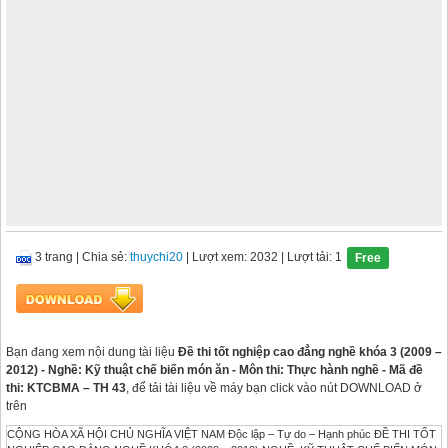
3 trang
|
Chia sẻ:
thuychi20
| Lượt xem: 2032
| Lượt tải: 1
Free
Bạn đang xem nội dung tài liệu
Đề thi tốt nghiệp cao đẳng nghề khóa 3 (2009 –
2012) - Nghề: Kỹ thuật chế biến món ăn - Môn thi: Thực hành nghề - Mã đề
thi: KTCBMA – TH 43
, để tải tài liệu về máy bạn click vào nút DOWNLOAD ở
trên
CỘNG HÒA XÃ HỘI CHỦ NGHĨA VIỆT NAM Độc lập – Tự do – Hạnh phúc ĐỀ THI TỐT