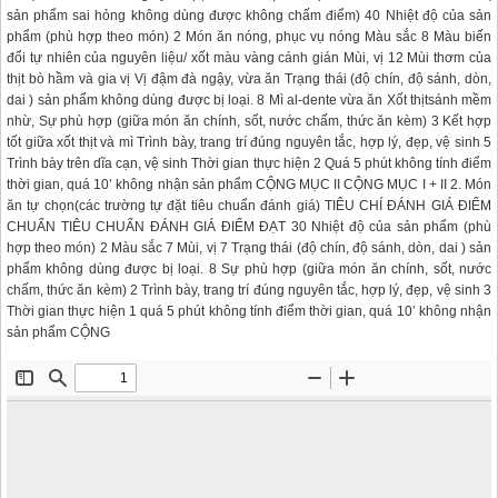
sản phẩm sai hỏng không dùng được không chấm điểm) 40 Nhiệt độ của sản
phẩm (phù hợp theo món) 2 Món ăn nóng, phục vụ nóng Màu sắc 8 Màu biến
đổi tự nhiên của nguyên liệu/ xốt màu vàng cánh gián Mùi, vị 12 Mùi thơm của
thịt bò hầm và gia vị Vị đậm đà ngậy, vừa ăn Trạng thái (độ chín, độ sánh, dòn,
dai ) sản phẩm không dùng được bị loại. 8 Mì al-dente vừa ăn Xốt thịtsánh mềm
nhừ, Sự phù hợp (giữa món ăn chính, sốt, nước chấm, thức ăn kèm) 3 Kết hợp
tốt giữa xốt thịt và mì Trình bày, trang trí đúng nguyên tắc, hợp lý, đẹp, vệ sinh 5
Trình bày trên dĩa cạn, vệ sinh Thời gian thực hiện 2 Quá 5 phút không tính điểm
thời gian, quá 10’ không nhận sản phẩm CỘNG MỤC II CỘNG MỤC I + II 2. Món
ăn tự chọn(các trường tự đặt tiêu chuẩn đánh giá) TIÊU CHÍ ĐÁNH GIÁ ĐIỂM
CHUẨN TIÊU CHUẨN ĐÁNH GIÁ ĐIỂM ĐẠT 30 Nhiệt độ của sản phẩm (phù
hợp theo món) 2 Màu sắc 7 Mùi, vị 7 Trạng thái (độ chín, độ sánh, dòn, dai ) sản
phẩm không dùng được bị loại. 8 Sự phù hợp (giữa món ăn chính, sốt, nước
chấm, thức ăn kèm) 2 Trình bày, trang trí đúng nguyên tắc, hợp lý, đẹp, vệ sinh 3
Thời gian thực hiện 1 quá 5 phút không tính điểm thời gian, quá 10’ không nhận
sản phẩm CỘNG