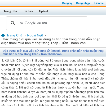
Đăng ký
Đăng nhập
Liên hệ
Trang Chủ
Tài Liệu
Upload
Trang Chủ
Ngoại Ngữ
›
›
Đặc trưng giới qua việc sử dụng từ tình thái trong phần dẫn nhập
cuộc thoại mua bán ở chợ Đồng Tháp - Trần Thanh Vân
Đặc trưng giới qua việc sử dụng từ tình thái trong phần dẫn nhập cuộc thoại
mua bán ở chợ Đồng Tháp - Trần Thanh Vân
3. Kết luận Các từ tình thái đóng vai trò quan trọng trong phần dẫn nhập cuộc
thoại mua bán. Sự có mặt hay vắng mặt của từ tình thái sẽ ảnh hưởng đến việc
chuyển tải nội dung của lời dẫn nhập. Phân tích những khác biệt giới tính qua
việc sử dụng từ tình thái ở phần dẫn nhập cuộc thoại mua bán ở chợ Đồng
Tháp, chúng tôi nhận thấy, ngoài đặc điểm chung, hầu hết nam giới và nữ giới
đều sử dụng nhiều các từ tình thái thuộc phương ngữ Nam Bộ, thì sự khác biệt
cũng khá rõ. Nữ giới sử dụng từ tình thái thường xuyên hơn nam giới. Trong
năm loại từ tình thái được vai nam, nữ sử dụng ở phần dẫn nhập gồm: tình thái
từ dùng để hỏi, tình thái gọi đáp, tình thái từ để giới thiệu hàng, tình thái cầu
khiến và tình thái than phiền, nữ giới sử dụng nhiều là các từ tình thái thể hiện
sắc thái cầu khiến, nài nỉ và tình thái than phiền. Nam giới lại thiên về tình thái