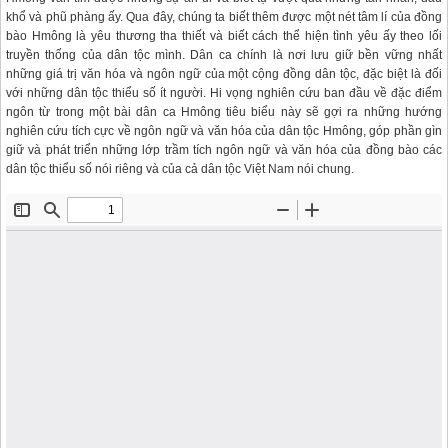
khổ và phũ phàng ấy. Qua đây, chúng ta biết thêm được một nét tâm lí của đồng
bào Hmông là yêu thương tha thiết và biết cách thể hiện tình yêu ấy theo lối
truyền thống của dân tộc mình. Dân ca chính là nơi lưu giữ bền vững nhất
những giá trị văn hóa và ngôn ngữ của một cộng đồng dân tộc, đặc biệt là đối
với những dân tộc thiểu số ít người. Hi vọng nghiên cứu ban đầu về đặc điểm
ngôn từ trong một bài dân ca Hmông tiêu biểu này sẽ gợi ra những hướng
nghiên cứu tích cực về ngôn ngữ và văn hóa của dân tộc Hmông, góp phần gìn
giữ và phát triển những lớp trầm tích ngôn ngữ và văn hóa của đồng bào các
dân tộc thiểu số nói riêng và của cả dân tộc Việt Nam nói chung.