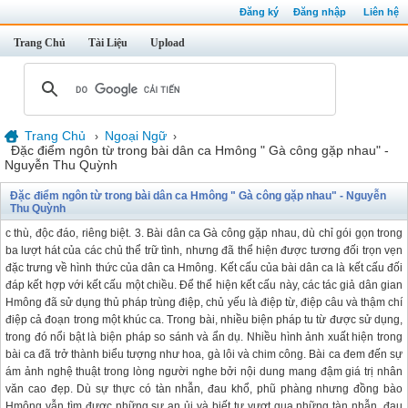
Đăng ký
Đăng nhập
Liên hệ
Trang Chủ
Tài Liệu
Upload
Trang Chủ
Ngoại Ngữ
›
›
Đặc điểm ngôn từ trong bài dân ca Hmông " Gà công gặp nhau" -
Nguyễn Thu Quỳnh
Đặc điểm ngôn từ trong bài dân ca Hmông " Gà công gặp nhau" - Nguyễn
Thu Quỳnh
c thù, độc đáo, riêng biệt. 3. Bài dân ca Gà công gặp nhau, dù chỉ gói gọn trong
ba lượt hát của các chủ thể trữ tình, nhưng đã thể hiện được tương đối trọn vẹn
đặc trưng về hình thức của dân ca Hmông. Kết cấu của bài dân ca là kết cấu đối
đáp kết hợp với kết cấu một chiều. Để thể hiện kết cấu này, các tác giả dân gian
Hmông đã sử dụng thủ pháp trùng điệp, chủ yếu là điệp từ, điệp câu và thậm chí
điệp cả đoạn trong một khúc ca. Trong bài, nhiều biện pháp tu từ được sử dụng,
trong đó nổi bật là biện pháp so sánh và ẩn dụ. Nhiều hình ảnh xuất hiện trong
bài ca đã trở thành biểu tượng như hoa, gà lôi và chim công. Bài ca đem đến sự
ám ảnh nghệ thuật trong lòng người nghe bởi nội dung mang đậm giá trị nhân
văn cao đẹp. Dù sự thực có tàn nhẫn, đau khổ, phũ phàng nhưng đồng bào
Hmông vẫn tìm được những sự an ủi và biết tự vượt qua những tàn nhẫn, đau