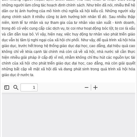
những người làm công tác hoạch định chính sách. Như trên đã nói, nhiều thế hệ
dân cư bị ảnh hưởng của mô hình chủ nghĩa xã hội kiểu cũ. Những người xây
dựng chính sách ít nhiều cũng bị ảnh hưởng bởi nhân tố đó. Sau nhiều thập
niên, kinh tế tư nhân và sự tham gia của tư nhân vào sản xuất - kinh doanh,
trong đó có việc cung cấp các dịch vụ, bị coi như hoạt động bóc lột, bị coi là xấu
và cần dần loại bỏ. Vì vậy, hiện nay, việc huy động tư nhân vào phát triển giáo
dục vẫn bị tâm lý nghi ngại của xã hội chi phối. Như vậy, để quá trình xã hội hóa
giáo dục, trước hết trong hệ thống giáo dục đại học, cao đẳng, đạt hiệu quả cao
không chỉ về khía cạnh tài chính mà còn cả về xã hội, nhà nước sẽ cần thực
hiện nhiều giải pháp ở cấp độ vĩ mô, nhằm không chỉ thu hút các nguồn lực tài
chính của xã hội cho phát triển giáo dục đại học, cao đẳng, mà còn giải quyết
những bất cập về mặt xã hội đã và đang phát sinh trong quá trình xã hội hóa
giáo dục ở nước ta.