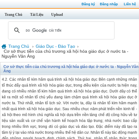
Đăng ký
Đăng nhập
Liên hệ
Trang Chủ
Tài Liệu
Upload
Trang Chủ
Giáo Dục - Đào Tạo
›
›
Cơ sở thực tiễn của chủ trương xã hội hóa giáo dục ở nước ta -
Nguyễn Văn Áng
Cơ sở thực tiễn của chủ trương xã hội hóa giáo dục ở nước ta - Nguyễn Văn
Áng
4.2. Các nhân tố kìm hãm quá trình xã hội hóa giáo dục Bên cạnh những nhân
tố thúc đẩy quá trình xã hội hóa giáo dục, trong điều kiện của nước ta hiện nay,
đang có nhiều nhân tố kìm hãm quá trình xã hội hóa giáo dục. Dưới đây có thể
kê ra một số nhân tố chủ yếu đang làm chậm quá trình xã hội hóa giáo dục ở
nước ta. Thứ nhất, nhân tố lịch sử. Với nước ta, đây là nhân tố kìm hãm mạnh
nhất quá trình xã hội hóa giáo dục. Sau nhiều chục năm phát triển nền kinh tế -
xã hội theo mô hình chủ nghĩa xã hội dựa trền nền tảng chế độ công hữu về tư
liệu sản xuất và cơ chế vận hành kế hoạch hóa tập trung; nhà nước bao cấp
trong nhiều lĩnh vực, trong đó có giáo dục và đào tạo. Đặc điểm này đã tạo ra
tâm lý ỷ lại vào nhà nước trong nhiều thế hệ dân cư. Nhân tố này tác động mạnh
đến những người hoạch định chính sách. Thứ hai, nhân tố nhận thức trong