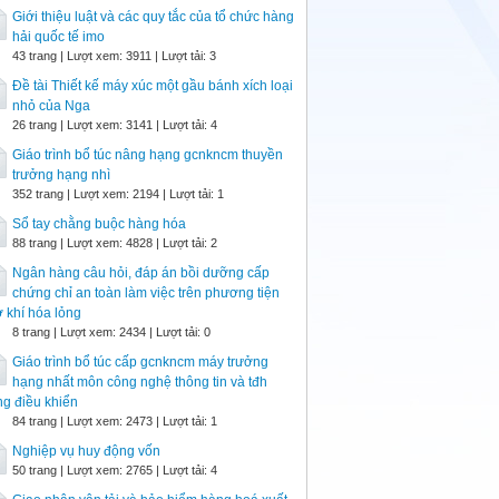
Giới thiệu luật và các quy tắc của tổ chức hàng
hải quốc tế imo
43 trang | Lượt xem: 3911 | Lượt tải: 3
Đề tài Thiết kế máy xúc một gầu bánh xích loại
nhỏ của Nga
26 trang | Lượt xem: 3141 | Lượt tải: 4
Giáo trình bổ túc nâng hạng gcnkncm thuyền
trưởng hạng nhì
352 trang | Lượt xem: 2194 | Lượt tải: 1
Sổ tay chằng buộc hàng hóa
88 trang | Lượt xem: 4828 | Lượt tải: 2
Ngân hàng câu hỏi, đáp án bồi dưỡng cấp
chứng chỉ an toàn làm việc trên phương tiện
 khí hóa lỏng
8 trang | Lượt xem: 2434 | Lượt tải: 0
Giáo trình bổ túc cấp gcnkncm máy trưởng
hạng nhất môn công nghệ thông tin và tđh
ng điều khiển
84 trang | Lượt xem: 2473 | Lượt tải: 1
Nghiệp vụ huy động vốn
50 trang | Lượt xem: 2765 | Lượt tải: 4