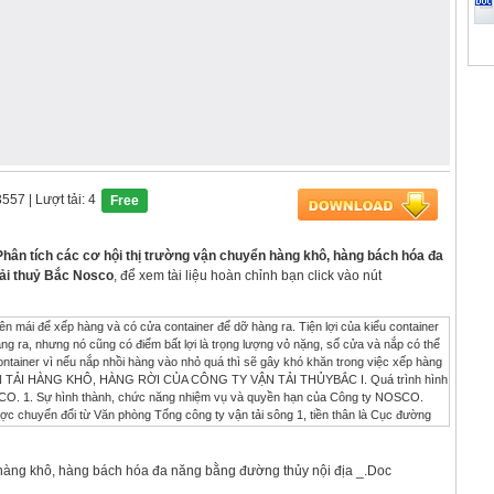
3557
| Lượt tải: 4
Free
hân tích các cơ hội thị trường vận chuyển hàng khô, hàng bách hóa đa
tải thuỷ Bắc Nosco
, để xem tài liệu hoàn chỉnh bạn click vào nút
 mái để xếp hàng và có cửa container để dỡ hàng ra. Tiện lợi của kiểu container
àng ra, nhưng nó cũng có điểm bất lợi là trọng lượng vỏ nặng, số cửa và nắp có thể
ontainer vì nếu nắp nhồi hàng vào nhỏ quá thì sẽ gây khó khăn trong việc xếp hàng
 TẢI HÀNG KHÔ, HÀNG RỜI CỦA CÔNG TY VẬN TẢI THỦYBẮC I. Quá trình hình
NOSCO. 1. Sự hình thành, chức năng nhiệm vụ và quyền hạn của Công ty NOSCO.
ợc chuyển đổi từ Văn phòng Tổng công ty vận tải sông 1, tiền thân là Cục đường
TCCB-LĐ ngày 27/2/1993 và được thành lập theo Quyết định số 1108/QĐ-TCCB của
số 597/TTg ngày 30/7/1997 của Thủ tướng Chính phủ, Công ty vận tải thuỷ Bắc
g hải Việt Nam - VINALINES. - Trụ sở chính: 278 Tôn Đức Thắng, Đống Đa, Hà nội.
n hàng khô, hàng bách hóa đa năng bằng đường thủy nội địa _.Doc
 BẮC. - Tên giao dịch tiếng Anh: NORTHERN SHIPPING COMPANY - NOSCO - Điện