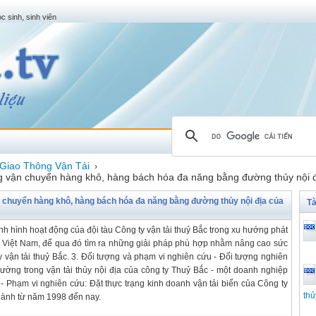
c sinh, sinh viên
Giao Thông Vận Tải
›
ng vận chuyển hàng khô, hàng bách hóa đa năng bằng đường thủy nội đ
n chuyển hàng khô, hàng bách hóa đa năng bằng đường thủy nội địa của
Tà
ình hình hoạt động của đội tàu Công ty vận tải thuỷ Bắc trong xu hướng phát
biển Việt Nam, để qua đó tìm ra những giải pháp phù hợp nhằm nâng cao sức
ty vận tải thuỷ Bắc. 3. Đối tượng và phạm vi nghiên cứu - Đối tượng nghiên
trường trong vận tải thủy nội địa của công ty Thuỷ Bắc - một doanh nghiệp
- Phạm vi nghiên cứu: Đặt thực trạng kinh doanh vận tải biển của Công ty
thủ
ngành từ năm 1998 đến nay.