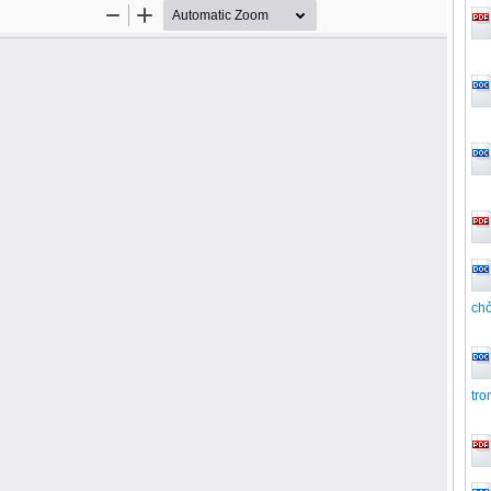
chở
tro