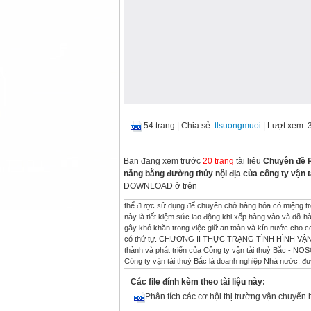
54 trang
|
Chia sẻ:
tlsuongmuoi
| Lượt xem: 
Bạn đang xem trước
20 trang
tài liệu
Chuyên đề P
năng bằng đường thủy nội địa của công ty vận 
DOWNLOAD ở trên
thể được sử dụng để chuyên chở hàng hóa có miệng trên
này là tiết kiệm sức lao động khi xếp hàng vào và dỡ h
gây khó khăn trong việc giữ an toàn và kín nước cho c
có thứ tự. CHƯƠNG II THỰC TRẠNG TÌNH HÌNH VẬN
thành và phát triển của Công ty vận tải thuỷ Bắc - 
Công ty vận tải thuỷ Bắc là doanh nghiệp Nhà nước, đư
sông Việt Nam trước đây theo quyết định số 284/QĐ-
Các file đính kèm theo tài liệu này:
Bộ Giao thông vận tải ngày 03/6/1993. Tại Quyết định 
được chuyển về là đơn vị trực thuộc Tổng công ty Hàn
Phân tích các cơ hội thị trường vận chuyể
- Tên giao dịch tiếng Việt: CÔNG TY VẬN TẢI THUỶ