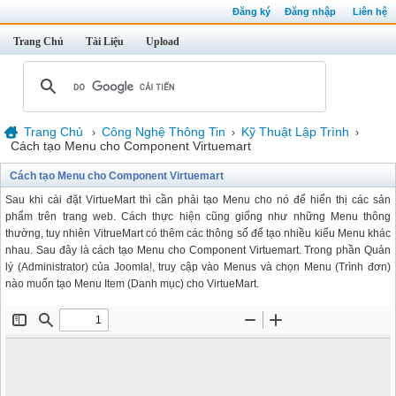
Đăng ký
Đăng nhập
Liên hệ
Trang Chủ
Tài Liệu
Upload
Trang Chủ
Công Nghệ Thông Tin
Kỹ Thuật Lập Trình
›
›
›
Cách tạo Menu cho Component Virtuemart
Cách tạo Menu cho Component Virtuemart
Sau khi cài đặt VirtueMart thì cần phải tạo Menu cho nó để hiển thị các sản
phẩm trên trang web. Cách thực hiện cũng giống như những Menu thông
thường, tuy nhiên VitrueMart có thêm các thông số để tạo nhiều kiểu Menu khác
nhau. Sau đây là cách tạo Menu cho Component Virtuemart. Trong phần Quản
lý (Administrator) của Joomla!, truy cập vào Menus và chọn Menu (Trình đơn)
nào muốn tạo Menu Item (Danh mục) cho VirtueMart.