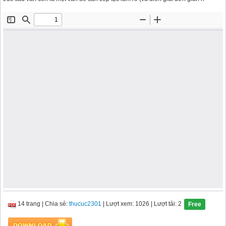
14 trang
|
Chia sẻ:
thucuc2301
| Lượt xem: 1026
| Lượt tải: 2
Free