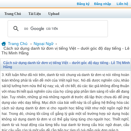
Đăng ký
Đăng nhập
Liên hệ
Trang Chủ
Tài Liệu
Upload
Trang Chủ
Ngoại Ngữ
›
›
Cách sử dụng danh từ đơn vị tiếng Việt – dưới góc độ dạy tiếng - Lê
Thị Minh Hằng
Cách sử dụng danh từ đơn vị tiếng Việt – dưới góc độ dạy tiếng - Lê Thị Minh
Hằng
3. Kết luận Như đã nói trên, danh từ nói chung và danh từ đơn vị nói riêng hoàn
toàn không phải là vấn đề mới của Việt ngữ học. Nó đã được nghiên cứu, khảo
sát kỹ lưỡng hơn nửa thế kỷ nay; và, về chi tiết, dù các tác giả không đồng thuận
với nhau thì kết quả nghiên cứu của họ cũng góp phần làm sáng rõ vấn đề đang
bàn. Tuy nhiên, những gì mà những người đi trước đã lập thức chưa đủ để ứng
dụng vào việc dạy tiếng. Mục đích của bài viết này là cố gắng hệ thống hóa các
cách sử dụng danh từ đơn vị cho người học tiếng Việt như một ngôn ngữ thứ
hai. Trong đó, chúng tôi cũng cố gắng lý giải một số trường hợp sử dụng hoặc
không sử dụng danh từ đơn vị có thể gây lúng túng cho người học. Thiết nghĩ,
danh từ và hoạt động của từng tiểu loại danh từ trong cấu trúc ngữ đoạn, cấu
trúc câu vẫn còn là một vấn đề cần tiếp tục làm rõ (và diễn giải đơn giản h