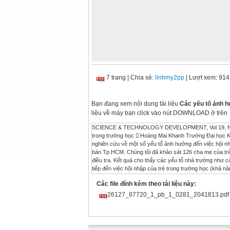
7 trang
|
Chia sẻ:
linhmy2pp
| Lượt xem: 914
Bạn đang xem nội dung tài liệu
Các yếu tố ảnh h
liệu về máy bạn click vào nút DOWNLOAD ở trên
SCIENCE & TECHNOLOGY DEVELOPMENT, Vol 19, No.X3-2016 Trang 70 Các yếu tố ảnh hưởng đến việc hội nhập của trẻ khuyết tật trong trường học  Hoàng Mai Khanh Trường Đại học Khoa học Xã hội và Nhân văn, ĐHQG-HCM TÓM TẮT: Bài báo trình bày kết quả nghiên cứu về một số yếu tố ảnh hưởng đến việc hội nhập của trẻ khuyết tật trong trường học tại 3 trường giáo dục chuyên biệt trên địa bàn Tp.HCM. Chúng tôi đã khảo sát 126 cha mẹ của trẻ khuyết tật (khiếm thị, khiếm thính và một số trẻ đa tật), 33 giáo viên qua bảng hỏi điều tra. Kết quả cho thấy các yếu tố nhà trường như các hoạt động ngoại khóa, hoạt động nhóm, giao tiếp với giáo viên có tác động trực tiếp đến việc hội nhập của trẻ trong trường học (khả năng giao tiếp, mức độ hợp tác của trẻ khuyết tật, trong các hoạt động nhóm,); bên cạnh đó, mối quan hệ anh chị em trong gia đình cũng ảnh hưởng đến khả năng giao tiếp của trẻ tại trường. Từ khoá: trẻ khuyết tật, hội nhập học đường, giao tiếp, giáo dục gia đình. 1. Mở đầu Bình đẳng giáo dục là mục tiêu của UNESCO trong chương trình “Giáo dục cho mọi người” (Education for All by 2015), trong đó nhấn mạnh đến giáo dục và hội nhập cho trẻ khuyết tật. Trước khi có thể hòa nhập xã hội, trẻ khuyết tật cần được thực sự hội nhập, tham gia như các thành viên bình thường khác trong các môi trường gần gũi nhất của trẻ, cụ thể là gia đình và học đường. Nghiên cứu này tìm hiểu các yếu tố từ gia đình và nhà trường có thể ảnh hưởng đến hội nhập của trẻ khuyết tật trong trường học 1.1. Hội nhập tại trường học Theo mô hình xã hội về khuyết tật, Burke cho rằng các rào cản là khiếm khuyết của cơ thể và rào cản xã hội góp phần tạo nên cách nhìn nhận về khuyết tật của cá nhân. Mô hình xã hội cần hỗ trợ các nhu cầu của cá nhân trong cộng đồng sao cho cá nhân không bị cô lập, loại trừ chỉ vì tình trạng của mình. Mô hình xã hội khuyến khích sự thay đổi các thiết chế xã hội, làm sao để người có khiếm khuyết được tham gia đầy đủ vào bất cứ hoạt động nào của đời sống xã hội (Burke P., 2004). Mặt khác, theo ICF, ngoài những khiếm khuyết về chức năng cơ thể như khiếm thị hay khiếm thính, các yếu tố môi trường như thái độ của gia đình, xã hội, các mối quan hệ của cá nhân người khuyết tật với các môi trường xung quanh, những dịch vụ, hệ thống chính sách hỗ trợ người khuyết tật, phương tiện, cơ sở vật chất phù hợp cho người khuyết tật có thể ảnh hưởng, gây ra nhiều khó khăn, cản trở hoặc hỗ trợ, thúc đẩy việc tham gia vào các hoạt động bình thường của người khuyết tật (WHO, 2003). Trên tinh thần đó, khái niệm hội nhập có thể được hiểu như sau: “Hội nhập là một quá trình trong đó các thành tố được tập hợp lại thành một khối liên kết các phần khác nhau trong một tổng thể” (Flynn & Kowalczyk-McPhee, 1989). Khái niệm cơ học về hội nhập này kết hợp với khái niệm công nhận giá trị các vai trò xã hội của mỗi cá nhân, đặc biệt những người có nhu cầu đặc biệt. Wolfensberger và Thomas đã nêu tầm quan trọng của việc công nhận giá trị của các vai trò xã hội: “công nhận giá trị các vai trò xã hội là sử dụng những phương tiện một cách văn hóa nhằm cho phép những người bị xem là thấp kém trong xã hội TAÏP CHÍ PHAÙT TRIEÅN KH&CN, TAÄP 19, SOÁ X3-2016 Trang 71 đạt được và duy trì những vai trò xã hội có giá trị” (Wolfensberger & Thomas, 2007). Từ đó, có thể xem hội nhập là các cá nhân tham gia vào cộng đồng với các vai trò xã hội có giá trị và được công nhận. Có thể xem xét hội nhập dưới 3 chiều kích: - Thể lý: hội nhập thể lý là sự hiện diện của một hay nhiều cá nhân (khác biệt) trong trường học, cộng đồng. Sự hiện diện này cần phải được kéo dài và bền vững (Gottlieb, 1981). - Xã hội: hội nhập xã hội là sự tham gia tương tác giữa một hay nhiều cá nhân (khác biệt) với những người bình thường khác trong tương quan bình thường, trong các hoạt động thường ngày (Wolfensberger & Thomas, 2007). - Sư phạm: hội nhập sư phạm là hội nhập dựa trên cơ sở chương trình chung phù hợp với mọi đối tượng, có sự hỗ trợ phù hợp đối với các cá nhân đặc biệt . Trên cơ sở lý thuyết này, hội nhập trong mô
Các file đính kèm theo tài liệu này:
26127_87720_1_pb_1_0281_2041813.pdf