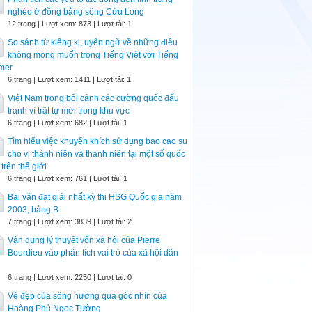
nghèo ở đồng bằng sông Cửu Long
12 trang | Lượt xem: 873 | Lượt tải: 1
So sánh từ kiêng kị, uyển ngữ về những điều
không mong muốn trong Tiếng Việt với Tiếng
mer
6 trang | Lượt xem: 1411 | Lượt tải: 1
Việt Nam trong bối cảnh các cường quốc đấu
tranh vì trật tự mới trong khu vực
6 trang | Lượt xem: 682 | Lượt tải: 1
Tìm hiểu việc khuyến khích sử dụng bao cao su
cho vị thành niên và thanh niên tại một số quốc
 trên thế giới
6 trang | Lượt xem: 761 | Lượt tải: 1
Bài văn đạt giải nhất kỳ thi HSG Quốc gia năm
2003, bảng B
7 trang | Lượt xem: 3839 | Lượt tải: 2
Vận dụng lý thuyết vốn xã hội của Pierre
Bourdieu vào phân tích vai trò của xã hội dân
6 trang | Lượt xem: 2250 | Lượt tải: 0
Vẻ đẹp của sông hương qua góc nhìn của
Hoàng Phủ Ngọc Tường