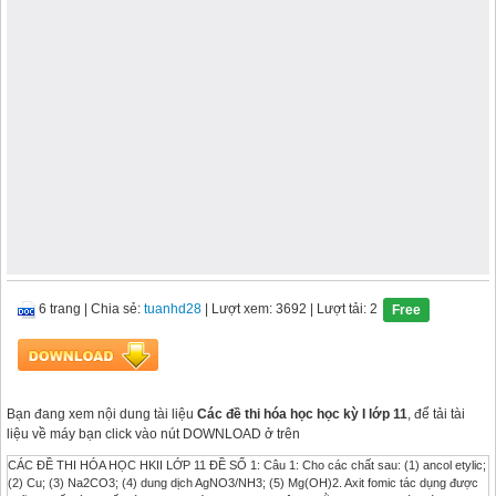
6 trang
|
Chia sẻ:
tuanhd28
| Lượt xem: 3692
| Lượt tải: 2
Free
Bạn đang xem nội dung tài liệu
Các đề thi hóa học học kỳ I lớp 11
, để tải tài
liệu về máy bạn click vào nút DOWNLOAD ở trên
CÁC ĐỀ THI HÓA HỌC HKII LỚP 11 ĐỀ SỐ 1: Câu 1: Cho các chất sau: (1) ancol etylic;
(2) Cu; (3) Na2CO3; (4) dung dịch AgNO3/NH3; (5) Mg(OH)2. Axit fomic tác dụng được