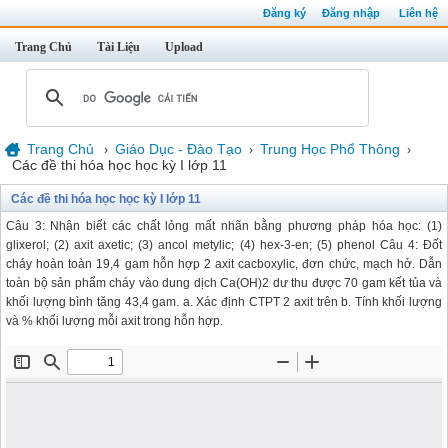
Đăng ký
Đăng nhập
Liên hệ
Trang Chủ
Tài Liệu
Upload
Trang Chủ
Giáo Dục - Đào Tạo
Trung Học Phổ Thông
›
›
›
Các đề thi hóa học học kỳ I lớp 11
Các đề thi hóa học học kỳ I lớp 11
Câu 3: Nhận biết các chất lỏng mất nhãn bằng phương pháp hóa học: (1)
glixerol; (2) axit axetic; (3) ancol metylic; (4) hex-3-en; (5) phenol Câu 4: Đốt
cháy hoàn toàn 19,4 gam hỗn hợp 2 axit cacboxylic, đơn chức, mạch hở. Dẫn
toàn bộ sản phẩm cháy vào dung dịch Ca(OH)2 dư thu được 70 gam kết tủa và
khối lượng bình tăng 43,4 gam. a. Xác định CTPT 2 axit trên b. Tính khối lượng
và % khối lượng mỗi axit trong hỗn hợp.