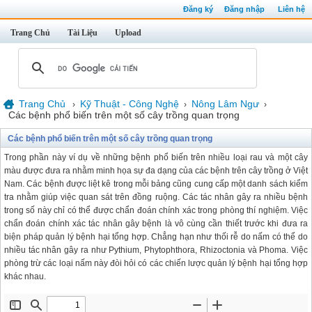
Đăng ký
Đăng nhập
Liên hệ
Trang Chủ
Tài Liệu
Upload
Trang Chủ
Kỹ Thuật - Công Nghệ
Nông Lâm Ngư
›
›
›
Các bệnh phổ biến trên một số cây trồng quan trọng
Các bệnh phổ biến trên một số cây trồng quan trọng
Trong phần này ví dụ về những bệnh phổ biến trên nhiều loại rau và một cây
màu được đưa ra nhằm minh họa sự đa dạng của các bệnh trên cây trồng ở Việt
Nam. Các bệnh được liệt kê trong mỗi bảng cũng cung cấp một danh sách kiểm
tra nhằm giúp việc quan sát trên đồng ruộng. Các tác nhân gây ra nhiều bệnh
trong số này chỉ có thể được chẩn đoán chính xác trong phòng thí nghiệm. Việc
chẩn đoán chính xác tác nhân gây bệnh là vô cùng cần thiết trước khi đưa ra
biện pháp quản lý bệnh hại tổng hợp. Chẳng hạn như thối rễ do nấm có thể do
nhiều tác nhân gây ra như Pythium, Phytophthora, Rhizoctonia và Phoma. Việc
phòng trừ các loại nấm này đòi hỏi có các chiến lược quản lý bệnh hại tổng hợp
khác nhau.