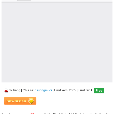
32 trang
|
Chia sẻ:
tlsuongmuoi
| Lượt xem: 2605
| Lượt tải: 1
Free