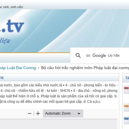
c sinh, sinh viên
háp Luật Đại Cương
Bộ câu hỏi trắc nghiệm môn Pháp luật đại cươn
›
ng
Tà
nhà nước, bao gồm các kiểu nhà nước là • 4 - chủ nô - phong kiến - tư hữu -
 4- chủ nô - chiếm hữu nô lệ - tư bản - XHCN • 4 - địa chủ - nông nô, phong
áp luật thể hiện ở chỗ a. Pháp luật là sản phẩm của xã hội có giai cấp. b.
luật là công cụ để điều chỉnh các mối quan hệ giai cấp. đ. Cả a,b,c.