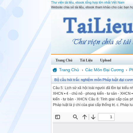
Thư viện tài liệu, ebook tổng hợp lớn nhất Việt Nam
Website chia sẻ tài liệu, ebook tham khảo cho các bạn họ
Trang Chủ
Tài Liệu
Upload
Trang Chủ
Các Môn Đại Cương
P
›
›
Bộ câu hỏi trắc nghiệm môn Pháp luật đại cươ
Câu 5: Lịch sử xã hội loài ngưòi đã tồn tại kiểu 
XHCN • 4 - chủ nô - phong kiến - tư sản - XHCN •
kiến - tư bản - XHCN Câu 6: Tính giai cấp của ph
Pháp luật là ý chí của giai cấp thống trị. c. Pháp 