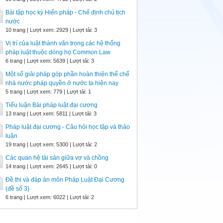
Bài tập học kỳ Hiến pháp - Chế định chủ tịch
nước
10 trang | Lượt xem: 2929 | Lượt tải: 3
Vị trí của luật thành văn trong các hệ thống
pháp luật thuộc dòng họ Common Law
6 trang | Lượt xem: 5639 | Lượt tải: 3
Một số giải pháp góp phần hoàn thiện thể chế
nhà nước pháp quyền ở nước ta hiện nay
5 trang | Lượt xem: 779 | Lượt tải: 1
Tiểu luận Bài pháp luật đại cương
13 trang | Lượt xem: 5811 | Lượt tải: 3
Pháp luật đại cương - Câu hỏi học tập và thảo
luận
19 trang | Lượt xem: 5300 | Lượt tải: 2
Các quan hệ tài sản giữa vợ và chồng
14 trang | Lượt xem: 2645 | Lượt tải: 0
Đề thi và đáp án môn Pháp Luật Đại Cương
(đề số 3)
6 trang | Lượt xem: 6022 | Lượt tải: 2