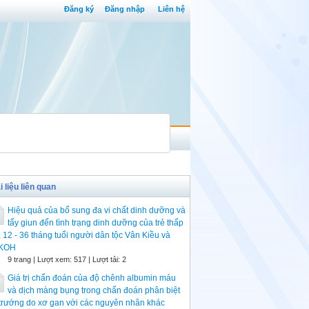
Đăng ký
Đăng nhập
Liên hệ
i liệu liên quan
Hiệu quả của bổ sung đa vi chất dinh dưỡng và
tẩy giun đến tình trạng dinh dưỡng của trẻ thấp
, 12 - 36 tháng tuổi người dân tộc Vân Kiều và
KOH
9 trang | Lượt xem: 517 | Lượt tải: 2
Giá trị chẩn đoán của độ chênh albumin máu
và dịch màng bụng trong chẩn đoán phân biệt
trướng do xơ gan với các nguyên nhân khác