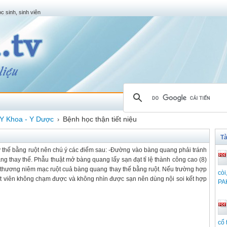
c sinh, sinh viên
Y Khoa - Y Dược
Bệnh học thận tiết niệu
›
Tà
y thế bằng ruột nên chú ý các điểm sau: -Đường vào bàng quang phải tránh
 thay thế. Phẫu thuật mở bàng quang lấy sạn đạt tỉ lệ thành công cao (8)
ổn thương niêm mạc ruột cuả bàng quang thay thế bằng ruột. Nếu trường hợp
còi
ật viên không chạm được và không nhìn được sạn nên dùng nội soi kết hợp
PA
cổ 