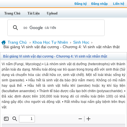
Đăng ký
Đăng nhập
Liên hệ
Trang Chủ
Tài Liệu
Upload
Trang Chủ
Khoa Học Tự Nhiên
Sinh Học
›
›
›
Bài giảng Vi sinh vật đại cương - Chương 4: Vi sinh vật nhân thật
Bài giảng Vi sinh vật đại cương - Chương 4: Vi sinh vật nhân thật
Vi nấm (Fungi, Mycology) • Là nhóm sinh vật dị dưỡng (heterotrophs) với thành
phần loài đa dạng. Nhiều loài đóng vai trò quan trong trọng đối với sinh thái (Sử
dụng và chuyển hóa các chất hữa cơ, sinh vật chết). Một số loài khác sống ký
sinh (parasite). • Hầu hết là sinh vật đa bào (trừ nấm men). Không có mũ nấm
hay quả thể. • Hầu hết là sinh vật hiếu khí (aerobe) hoặc kỵ khí tùy tiện
(facultative anaerobe). • Thành tế bào được cấu tạo bởi chitin (polysaccharide). •
Đã xác định được trên 100,000 loài trong đó có nhiều loài (trên 100) có khả
năng gây độc cho người và động vật. • Rất nhiều loại nấm gây bệnh trên thực
vật.