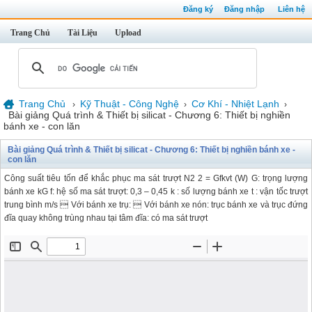
Đăng ký
Đăng nhập
Liên hệ
Trang Chủ
Tài Liệu
Upload
Trang Chủ
Kỹ Thuật - Công Nghệ
Cơ Khí - Nhiệt Lạnh
›
›
›
Bài giảng Quá trình & Thiết bị silicat - Chương 6: Thiết bị nghiền
bánh xe - con lăn
Bài giảng Quá trình & Thiết bị silicat - Chương 6: Thiết bị nghiền bánh xe -
con lăn
Công suất tiêu tốn để khắc phục ma sát trượt N2 2 = Gfkvt (W) G: trọng lượng
bánh xe kG f: hệ số ma sát trượt: 0,3 – 0,45 k : số lượng bánh xe t : vận tốc trượt
trung bình m/s  Với bánh xe trụ:  Với bánh xe nón: trục bánh xe và trục đứng
đĩa quay không trùng nhau tại tâm đĩa: có ma sát trượt