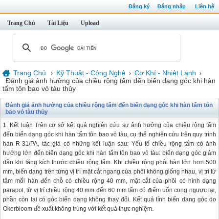
Đăng ký
Đăng nhập
Liên hệ
Trang Chủ
Tài Liệu
Upload
Trang Chủ
Kỹ Thuật - Công Nghệ
Cơ Khí - Nhiệt Lạnh
›
›
›
Đánh giá ảnh hưởng của chiều rộng tấm đến biến dạng góc khi hàn
tấm tôn bao vỏ tàu thủy
Đánh giá ảnh hưởng của chiều rộng tấm đến biến dạng góc khi hàn tấm tôn
bao vỏ tàu thủy
1. Kết luận Trên cơ sở kết quả nghiên cứu sự ảnh hưởng của chiều rộng tấm
đến biến dạng góc khi hàn tấm tôn bao vỏ tàu, cụ thể nghiên cứu trên quy trình
hàn R-31/PA, tác giả có những kết luận sau: Yếu tố chiều rộng tấm có ảnh
hưởng lớn đến biến dạng góc khi hàn tấm tôn bao vỏ tàu: biến dạng góc giảm
dần khi tăng kích thước chiều rộng tấm. Khi chiều rộng phôi hàn lớn hơn 500
mm, biến dạng trên từng vị trí mặt cắt ngang của phôi không giống nhau, vị trí từ
tâm mối hàn đến chỗ có chiều rộng 40 mm, mặt cắt của phôi có hình dạng
parapol, từ vị trí chiều rộng 40 mm đến 60 mm tấm có điểm uốn cong ngược lại,
phần còn lại có góc biến dạng không thay đổi. Kết quả tính biến dạng góc do
Okerbloom đề xuất không trùng với kết quả thực nghiệm.