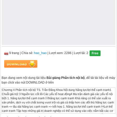
9 trang
|
Chia sẻ:
hao_hao
| Lượt xem: 2286
| Lượt tải: 2
Free
Bạn đang xem nội dung tài liệu
Bài giảng Phân tích nội bộ
, để tải tài liệu về máy
bạn click vào nút DOWNLOAD ở trên
Chương 4 Phân tích nội bộ TS. Trần Đăng Khoa Nội dung Năng lực/lợi thế cạnh tranh1
Chuỗi giá trị2 3 Nguồn lực cốt lõi Các yếu tố hoạt động4 Ma trận đánh giá các yếu tố nội
bộ5 1. Năng lực/lợi thế cạnh tranh Năng lực cạnh tranh Khả năng có thể sản xuất ra
sản phẩm, dịch vụ với chất lượng vượt trội và giá cả thấp hơn các đối thủ Năng lực cạnh
tranh => lâu dài Năng lực cạnh tranh => kết hợp 1. Năng lực/lợi thế cạnh tranh Lợi thế
cạnh tranh Tập hợp những giá trị doanh nghiệp có thể sử dụng vào việc nắm bắt các cơ
hội kinh doanh Lợi thế cạnh tranh => Tổng hợp của năng lực cạnh tranh 3. Chuỗi giá trị 4.