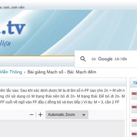
c sinh, sinh viên
Viễn Thông
Bài giảng Mạch số - Bài: Mạch đếm
›
Tà
n tắc sau: Sau khi xác định được M ta đi tìm số n-FF sao cho 2n > M với n
ưng chỉ sử dụng có M trạng thái nên bỏ đi 2n- M trạng thái. Để bỏ đi 2n- M
FF cuối về ngõ vào FF đầu ( đồng bộ và trực tiếp ) Ví dụ: M = 3, cần 2 FF