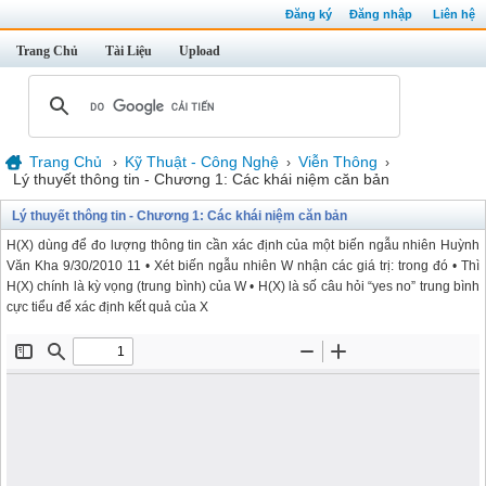
Đăng ký
Đăng nhập
Liên hệ
Trang Chủ
Tài Liệu
Upload
Trang Chủ
Kỹ Thuật - Công Nghệ
Viễn Thông
›
›
›
Lý thuyết thông tin - Chương 1: Các khái niệm căn bản
Lý thuyết thông tin - Chương 1: Các khái niệm căn bản
H(X) dùng để đo lượng thông tin cần xác định của một biến ngẫu nhiên Huỳnh
Văn Kha 9/30/2010 11 • Xét biến ngẫu nhiên W nhận các giá trị: trong đó • Thì
H(X) chính là kỳ vọng (trung bình) của W • H(X) là số câu hỏi “yes no” trung bình
cực tiểu để xác định kết quả của X