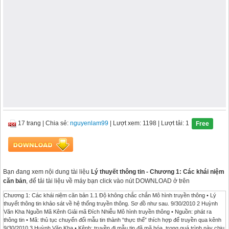
17 trang
|
Chia sẻ:
nguyenlam99
| Lượt xem: 1198
| Lượt tải: 1
Free
Bạn đang xem nội dung tài liệu
Lý thuyết thông tin - Chương 1: Các khái niệm
căn bản
, để tải tài liệu về máy bạn click vào nút DOWNLOAD ở trên
Chương 1: Các khái niệm căn bản 1.1 Độ không chắc chắn Mô hình truyền thông • Lý
thuyết thông tin khảo sát về hệ thống truyền thông. Sơ đồ như sau. 9/30/2010 2 Huỳnh
Văn Kha Nguồn Mã Kênh Giải mã Đích Nhiễu Mô hình truyền thông • Nguồn: phát ra
thông tin • Mã: thủ tục chuyển đổi mẫu tin thành “thực thể” thích hợp để truyền qua kênh
9/30/2010 3 Huỳnh Văn Kha • Kênh: truyền đi mẫu tin đã mã hóa, trong quá trình này chịu