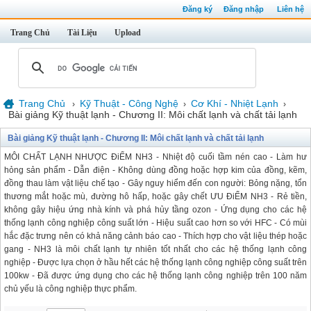
Đăng ký
Đăng nhập
Liên hệ
Trang Chủ
Tài Liệu
Upload
Trang Chủ
Kỹ Thuật - Công Nghệ
Cơ Khí - Nhiệt Lạnh
›
›
›
Bài giảng Kỹ thuật lạnh - Chương II: Môi chất lạnh và chất tải lạnh
Bài giảng Kỹ thuật lạnh - Chương II: Môi chất lạnh và chất tải lạnh
MÔI CHẤT LẠNH NHƯỢC ĐiỂM NH3 - Nhiệt độ cuối tầm nén cao - Làm hư
hỏng sản phẩm - Dẫn điện - Không dùng đồng hoặc hợp kim của đồng, kẽm,
đồng thau làm vật liệu chế tạo - Gây nguy hiểm đến con người: Bỏng nặng, tổn
thương mắt hoặc mù, đường hô hấp, hoặc gây chết ƯU ĐiỂM NH3 - Rẻ tiền,
không gây hiệu ứng nhà kính và phá hủy tầng ozon - Ứng dụng cho các hệ
thống lạnh công nghiệp công suất lớn - Hiệu suất cao hơn so với HFC - Có mùi
hắc đặc trưng nên có khả năng cảnh báo cao - Thích hợp cho vật liệu thép hoặc
gang - NH3 là môi chất lạnh tự nhiên tốt nhất cho các hệ thống lạnh công
nghiệp - Được lựa chọn ở hầu hết các hệ thống lạnh công nghiệp công suất trên
100kw - Đã được ứng dụng cho các hệ thống lạnh công nghiệp trên 100 năm
chủ yếu là công nghiệp thực phẩm.