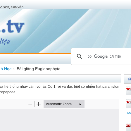
c sinh, sinh viên
nh Học
Bài giảng Euglenophyta
›
Tà
 và hệ thống nhạy cảm với ás Có 1 roi và đặc biệt có nhiều hạt paramylon
à copepoda
họ