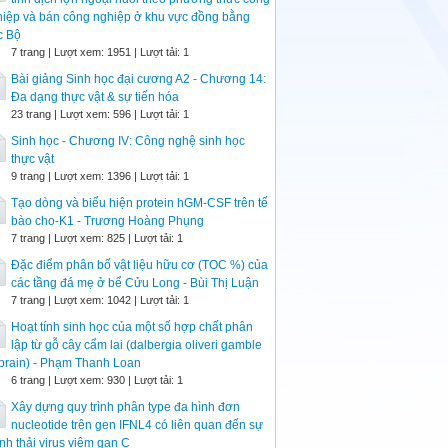
iệp và bán công nghiệp ở khu vực đồng bằng
c Bộ
7 trang | Lượt xem: 1951 | Lượt tải: 1
Bài giảng Sinh học đại cương A2 - Chương 14:
Đa dạng thực vật & sự tiến hóa
23 trang | Lượt xem: 596 | Lượt tải: 1
Sinh học - Chương IV: Công nghệ sinh học
thực vật
9 trang | Lượt xem: 1396 | Lượt tải: 1
Tạo dòng và biểu hiện protein hGM-CSF trên tế
bào cho-K1 - Trương Hoàng Phụng
7 trang | Lượt xem: 825 | Lượt tải: 1
Đặc điểm phân bố vật liệu hữu cơ (TOC %) của
các tầng đá mẹ ở bể Cửu Long - Bùi Thị Luận
7 trang | Lượt xem: 1042 | Lượt tải: 1
Hoạt tính sinh học của một số hợp chất phân
lập từ gỗ cây cẩm lai (dalbergia oliveri gamble
prain) - Phạm Thanh Loan
6 trang | Lượt xem: 930 | Lượt tải: 1
Xây dựng quy trình phân type đa hình đơn
nucleotide trên gen IFNL4 có liên quan đến sự
nh thải virus viêm gan C