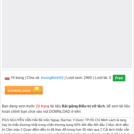
76 trang
|
Chia sẻ:
truongthinh92
| Lượt xem: 2960
| Lượt tải: 0
Free
Bạn đang xem trước
20 trang
tài liệu
Bài giảng Điều trị vỡ lách
, để xem tài liệu
hoàn chỉnh bạn click vào nút DOWNLOAD ở trên
PGS NGUYỄN VĂN HẢI Bộ môn Ngoại, Đại học Y-Dược TP.Hồ Chí Minh Lách là tạng
hay bị chấn thương nhất trong chấn thương bụng 60% Mở đầu Mở đầu  Mục đích điều
trị Cầm máu  Quan điểm điều trị đã thay đổi trong hơn 30 năm qua  Cắt lách khẩn vẫn