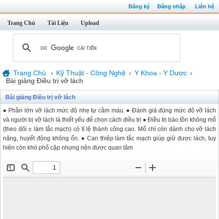
Đăng ký
Đăng nhập
Liên hệ
Trang Chủ
Tài Liệu
Upload
Trang Chủ
Kỹ Thuật - Công Nghệ
Y Khoa - Y Dược
›
›
›
Bài giảng Điều trị vỡ lách
Bài giảng Điều trị vỡ lách
● Phần lớn vỡ lách mức độ nhẹ tự cầm máu. ● Đánh giá đúng mức độ vỡ lách
và người bị vỡ lách là thiết yếu để chọn cách điều trị ● Điều trị bảo tồn không mổ
(theo dõi ± làm tắc mạch) có tỉ lệ thành công cao. Mổ chỉ còn dành cho vỡ lách
nặng, huyết động không ổn. ● Can thiệp làm tắc mạch giúp giữ được lách, tuy
hiện còn khó phổ cập nhưng nện được quan tâm