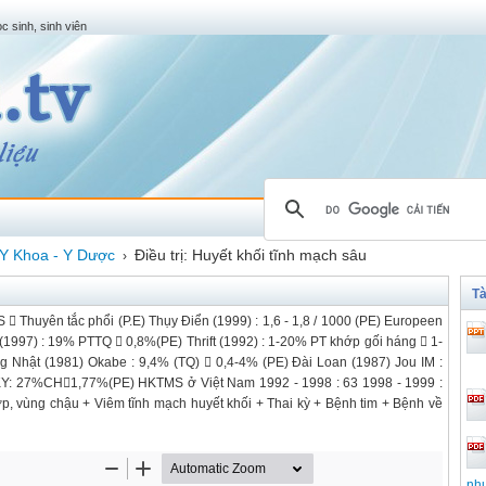
c sinh, sinh viên
Y Khoa - Y Dược
Điều trị: Huyết khối tĩnh mạch sâu
›
Tà
uyên tắc phổi (P.E) Thụy Điển (1999) : 1,6 - 1,8 / 1000 (PE) Europeen
 (1997) : 19% PTTQ  0,8%(PE) Thrift (1992) : 1-20% PT khớp gối háng  1-
g Nhật (1981) Okabe : 9,4% (TQ)  0,4-4% (PE) Đài Loan (1987) Jou IM :
KY: 27%CH1,77%(PE) HKTMS ở Việt Nam 1992 - 1998 : 63 1998 - 1999 :
hớp, vùng chậu + Viêm tĩnh mạch huyết khối + Thai kỳ + Bệnh tim + Bệnh về
nhu