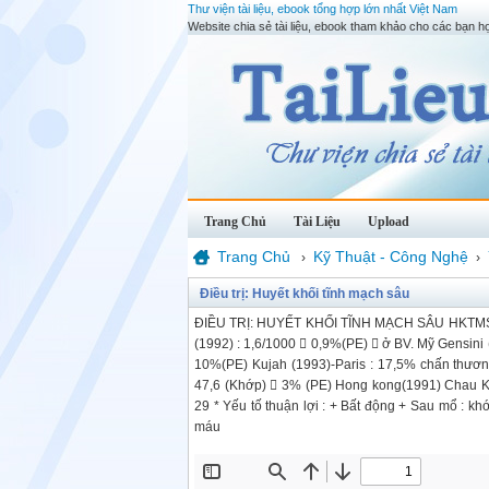
Thư viện tài liệu, ebook tổng hợp lớn nhất Việt Nam
Website chia sẻ tài liệu, ebook tham khảo cho các bạn họ
Trang Chủ
Tài Liệu
Upload
Trang Chủ
Kỹ Thuật - Công Nghệ
›
›
Điều trị: Huyết khối tĩnh mạch sâu
ĐIỀU TRỊ: HUYẾT KHỐI TĨNH MẠCH SÂU HKTMS  Th
(1992) : 1,6/1000  0,9%(PE)  ở BV. Mỹ Gensini
10%(PE) Kujah (1993)-Paris : 17,5% chấn thươn
47,6 (Khớp)  3% (PE) Hong kong(1991) Chau 
29 * Yếu tố thuận lợi : + Bất động + Sau mổ : k
máu