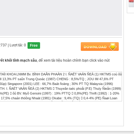
2737
| Lượt tải: 0
Free
yết khối tĩnh mạch sâu
, để xem tài liệu hoàn chỉnh bạn click vào nút
AÏI KHOA LNMM Bv. BÌNH DAÂN PHAÀN 2 I. ÑAËT VAÁN ÑEÀ (1) HKTMS coù ôû
I 13,3% PT saûn Trung Quoác (1987) CHENG : 8,5%/TQ ; JOU IM 47,6% PT
ùp) Singapore (2001) LEE : 66,7% Baát ñoäng ; 30% PT TQ Malaysia (1996)
TH. I. ÑAËT VAÁN ÑEÀ (2) HKTMS  Thuyeân taéc phoåi (P.E) Thuïy Ñieån (1999)
0,9%(PE)  ôû BV. Myõ Gensini (1997) : 19% PTTQ  0,8%(PE) Thrift (1992) : 1-20%
: 17,5% chaán thöông Nhaät (1981) Okabe : 9,4% (TQ)  0,4-4% (PE) Ñaøi Loan
(1991) Chau KY: 27%CH1,77%(PE) AÂU MYÕ CHAÂU AÙ Thrombus growth results in
bosis  Damage to veins (FTS)  Fulmonary embolism HKTMS ôû Vieät Nam 1992 -
Baát ñoäng + Sau moå : khôùp, vuøng chaäu + Vieâm tónh maïch huyeát khoái + Thai
(3) 92 II. MUÏC ÑÍCH 1. Xaùc ñònh HKTMS coù ôû VN vaø ngaøy caøng
hoøng ngöøa + Caùc phöông tieän chaån ñoaùn. + Keát quaû ñieàu trò. III.
aâm saøng - caét doïc. IV. KEÁT QUAÛ (1) IV.1 Tuoåi vaø phaùi : 92
treû nhaát : 16 tuoåi Tuoåi giaø nhaát : 85 tuoåi Tuoåi trung bình : 37 tuoåi IV.2