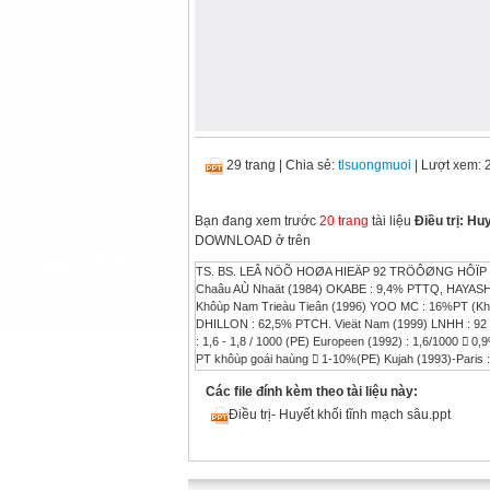
29 trang
|
Chia sẻ:
tlsuongmuoi
| Lượt xem: 
Bạn đang xem trước
20 trang
tài liệu
Điều trị: Hu
DOWNLOAD ở trên
TS. BS. LEÂ NÖÕ HOØA HIEÄP 92 TRÖÔØNG HÔÏP T
Chaâu AÙ Nhaät (1984) OKABE : 9,4% PTTQ, HAYASH
Khôùp Nam Trieàu Tieân (1996) YOO MC : 16%PT (Khô
DHILLON : 62,5% PTCH. Vieät Nam (1999) LNHH : 92 
: 1,6 - 1,8 / 1000 (PE) Europeen (1992) : 1,6/1000  
PT khôùp goái haùng  1-10%(PE) Kujah (1993)-Paris 
(1987) Jou IM : 47,6 (Khôùp)  3% (PE) Hong kong
Các file đính kèm theo tài liệu này:
proximal progression along the vein Deep vein throm
1998 : 63 1998 - 1999 : 29 * Yeáu toá thuaän lôïi : + 
Điều trị- Huyết khối tĩnh mạch sâu.ppt
kyø + Beänh tim + Beänh veà maùu ÑAËT VAÁN ÑEÀ 
taêng. 2. Phaân tích : + Yeáu toá thuaän lôïi  P
TÖ LIEÄU VAØ P/P NGHIEÂN CÖÙU - Tieàn cöùu - L
tröôøng hôïp Nam : 50 (54,35%) Nöõ : 42 (45,65%) Tuoåi 