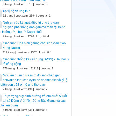
9 trang | Lượt xem: 513 | Lượt tải: 3
Xạ trị bệnh ung thư
12 trang | Lượt xem: 2594 | Lượt tải: 1
Nghiên cứu kết quả điều trị ung thư gan
nguyên phát bằng dao gamma thân tại Bệnh
n trường Đại học Y Dược Huế
9 trang | Lượt xem: 1226 | Lượt tải: 4
Giáo trình Hóa sinh (Dùng cho sinh viên Cao
đẳng Dược)
117 trang | Lượt xem: 1302 | Lượt tải: 1
Giáo trình thống kê (sử dụng SPSS) - Đại học Y
tế công cộng
176 trang | Lượt xem: 11712 | Lượt tải: 7
Mối liên quan giữa mức độ sao chép gen
activation induced cytidine deaminase và tỷ lệ
 biến gen p53 ở mô ung thư gan
7 trang | Lượt xem: 431 | Lượt tải: 2
Thực trạng suy dinh dưỡng trẻ em dưới 5 tuổi
tại xã Đồng Việt Yên Dũng Bắc Giang và các
u tố liên quan
8 trang | Lượt xem: 536 | Lượt tải: 3