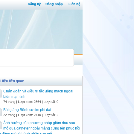
Đăng ký
Đăng nhập
Liên hệ
i liệu liên quan
Chẩn đoán và điều trị tắc động mạch ngoại
biên mạn tính
74 trang | Lượt xem: 2564 | Lượt tải: 0
Bài giảng Bệnh cơ tim phì đại
22 trang | Lượt xem: 2410 | Lượt tải: 2
Ảnh hưởng của phương pháp giảm đau sau
mổ qua catheter ngoài màng cứng lên phục hồi
 động ruột ở bệnh nhân sau mổ