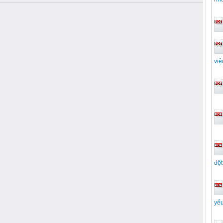
việ
đột
yế