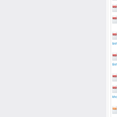
tin
tỉn
kho