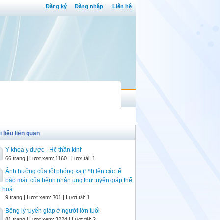
Đăng ký
Đăng nhập
Liên hệ
i liệu liên quan
Y khoa y dược - Hệ thần kinh
66 trang | Lượt xem: 1160 | Lượt tải: 1
Ảnh hưởng của iốt phóng xạ (¹³¹I) lên các tế
bào máu của bệnh nhân ung thư tuyến giáp thể
t hoá
9 trang | Lượt xem: 701 | Lượt tải: 1
Bệng lý tuyến giáp ở người lớn tuổi
81 trang | Lượt xem: 3224 | Lượt tải: 2