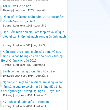
Tài liệu về Hệ hô hấp
90 trang | Lượt xem: 1283 | Lượt tải: 1
Đề thi kết thúc học phần năm: 2014 học phần:
Vi sinh đại cương - Đề 3
6 trang | Lượt xem: 1243 | Lượt tải: 1
Đặc điểm hình ảnh siêu âm tripplex và kết quả
điều trị can thiệp nút mạch trong giãn tĩnh mạch
h
7 trang | Lượt xem: 511 | Lượt tải: 3
Kiến thức, thực hành chăm sóc trong và sau
sinh của các bà mẹ có con nhỏ dưới 2 tuổi tại
h Bo Lị Khăm Xay, Lào 2010
9 trang | Lượt xem: 476 | Lượt tải: 3
Bệnh do giun sáng ở óng tiêu hóa trẻ em
10 trang | Lượt xem: 3084 | Lượt tải: 3
Nghiên cứu một số đặc điểm lâm sàng và cận
lâm sàng của trẻ sơ sinh già tháng điều trị tại
a nhi bệnh viện Trường Đại học Y Dược Huế
11 trang | Lượt xem: 436 | Lượt tải: 3
Kỹ thuật chiếu đèn điều trị vàng da
7 trang | Lượt xem: 4118 | Lượt tải: 1