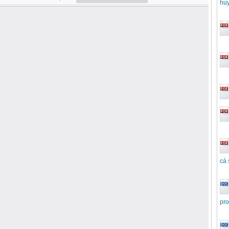
huy
cá 
pro