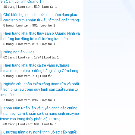
ện Cam Lộ, tỉnh Quảng Trị
10 trang | Lượt xem: 510 | Lượt tải: 1
Chế biến bột nêm tôm từ chế phẩm đạm giàu
carotenoid thu nhận từ đầu tôm thẻ chân trắng
8 trang | Lượt xem: 901 | Lượt tải: 1
Hiện trạng khai thác thủy sản ở Quảng Ninh và
những tác động tới môi trường tự nhiên
6 trang | Lượt xem: 819 | Lượt tải: 1
Nông nghiệp - Hoa
62 trang | Lượt xem: 1774 | Lượt tải: 1
Hiện trạng khai thác cá trê vàng (Clarias
macrocephalus) ở đồng bằng sông Cửu Long
9 trang | Lượt xem: 711 | Lượt tải: 1
Nghiên cứu hoàn thiện công đoạn rửa và phối
trộn phụ liệu trong quy trình sản xuất surimi từ
sơn thóc
7 trang | Lượt xem: 896 | Lượt tải: 1
Khóa luận Phân lập và tuyển chọn các chủng
nấm sợi và vi khuẩn có khả năng sinh enzyme
tease cao trong thủy phân đậu tương
68 trang | Lượt xem: 681 | Lượt tải: 1
Chương trình dạy nghề trình độ sơ cấp nghề: