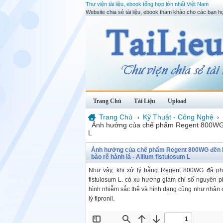
Thư viện tài liệu, ebook tổng hợp lớn nhất Việt Nam
Website chia sẻ tài liệu, ebook tham khảo cho các bạn họ
Trang Chủ
Tài Liệu
Upload
Trang Chủ
Kỹ Thuật - Công Nghệ
›
›
Ảnh hưởng của chế phẩm Regent 800WG đến
L
Ảnh hưởng của chế phẩm Regent 800WG đến hoạ
bào rễ hành lá - Allium fistulosum L
Như vậy, khi xử lý bằng Regent 800WG đã pha
fistulosum L. có xu hướng giảm chỉ số nguyên phâ
hình nhiễm sắc thể và hình dạng cũng như nhân củ
lý fipronil.