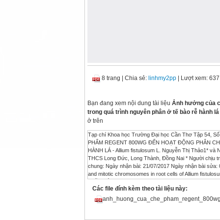
8 trang
|
Chia sẻ:
linhmy2pp
| Lượt xem: 637
Bạn đang xem nội dung tài liệu
Ảnh hưởng của c
trong quá trình nguyên phân ở tế bào rễ hành lá 
ở trên
Tạp chí Khoa học Trường Đại học Cần Thơ Tập 5
PHẨM REGENT 800WG ĐẾN HOẠT ĐỘNG PHÂN CHI
HÀNH LÁ - Allium fistulosum L. Nguyễn Thị Thảo1* và N
THCS Long Đức, Long Thành, Đồng Nai * Người chịu tr
Các file đính kèm theo tài liệu này:
anh_huong_cua_che_pham_regent_800wg