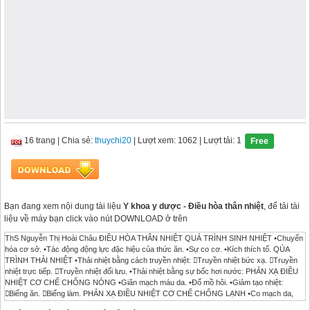
16 trang
|
Chia sẻ:
thuychi20
| Lượt xem: 1062
| Lượt tải: 1
Free
Bạn đang xem nội dung tài liệu
Y khoa y dược - Điều hòa thân nhiệt
, để tải tài
liệu về máy bạn click vào nút DOWNLOAD ở trên
ThS Nguyễn Thị Hoài Châu ĐIỀU HÒA THÂN NHIỆT QUÁ TRÌNH SINH NHIỆT •Chuyển
hóa cơ sở. •Tác động động lực đặc hiệu của thức ăn. •Sự co cơ. •Kích thích tố. QÚA
TRÌNH THẢI NHIỆT •Thải nhiệt bằng cách truyền nhiệt: Truyền nhiệt bức xạ. Truyền
nhiệt trực tiếp. Truyền nhiệt đối lưu. •Thải nhiệt bằng sự bốc hơi nước: PHẢN XẠ ĐIỀU
NHIỆT CƠ CHẾ CHỐNG NÓNG •Giãn mạch máu da. •Đổ mồ hôi. •Giảm tạo nhiệt:
Biếng ăn. Biếng làm. PHẢN XẠ ĐIỀU NHIỆT CƠ CHẾ CHỐNG LẠNH •Co mạch da,
dựng lông. •Tăng tạo nhiệt. Run. Kích thích giao cảm làm tăng tiết Epiniphrine và