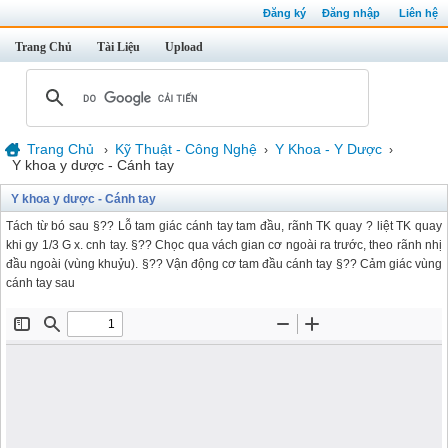
Đăng ký
Đăng nhập
Liên hệ
Trang Chủ
Tài Liệu
Upload
Trang Chủ
Kỹ Thuật - Công Nghệ
Y Khoa - Y Dược
›
›
›
Y khoa y dược - Cánh tay
Y khoa y dược - Cánh tay
Tách từ bó sau §?? Lỗ tam giác cánh tay tam đầu, rãnh TK quay ? liệt TK quay
khi gy 1/3 G x. cnh tay. §?? Chọc qua vách gian cơ ngoài ra trước, theo rãnh nhị
đầu ngoài (vùng khuỷu). §?? Vận động cơ tam đầu cánh tay §?? Cảm giác vùng
cánh tay sau