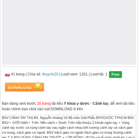
41 trang
|
Chia sẻ:
thuychi20
| Lượt xem: 1261
| Lượt tải: 1
Free
Bạn đang xem trước
20 trang
tài liệu
Y khoa y dược - Cánh tay
, để xem tài liệu
hoàn chỉnh bạn click vào nút DOWNLOAD ở trên
BSV CÁNH TAY ThS.BS. Nguyễn Hoàng Vũ Bộ môn Giải Phẫu ĐHYDƯỢC TPHCM BSV
BSV • GIỚI HẠN • Trên: Nền nách • Dưới: Trên nếp khuỷu 2 khoát ngón tay. • Vùng
cánh tay trước và vùng cánh tay sau ngăn cách nhau bởi xương cánh tay và vách gian
cơ trong, vách gian cơ ngoài. BSV Vách gian cơ ngoài Vách gian cơ trong Xương cánh
tay T S BSV VÙNG CÁNH TAY TRƯỚC • LỚP NÔNG: Ø Da và tổ chức dưới da: Lưu ý