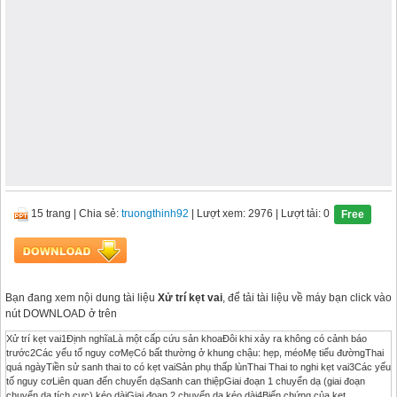
15 trang
|
Chia sẻ:
truongthinh92
| Lượt xem: 2976
| Lượt tải: 0
Free
Bạn đang xem nội dung tài liệu
Xử trí kẹt vai
, để tải tài liệu về máy bạn click vào
nút DOWNLOAD ở trên
Xử trí kẹt vai1Định nghĩaLà một cấp cứu sản khoaĐôi khi xảy ra không có cảnh báo
trước2Các yếu tố nguy cơMẹCó bất thường ở khung chậu: hẹp, méoMẹ tiểu đườngThai
quá ngàyTiền sử sanh thai to có kẹt vaiSản phụ thấp lùnThai Thai to nghi kẹt vai3Các yếu
tố nguy cơLiên quan đến chuyển dạSanh can thiệpGiai đoạn 1 chuyển dạ (giai đoạn
chuyển dạ tích cực) kéo dàiGiai đoạn 2 chuyển dạ kéo dài4Biến chứng của kẹt