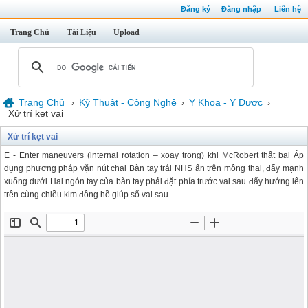
Đăng ký
Đăng nhập
Liên hệ
Trang Chủ
Tài Liệu
Upload
Trang Chủ
Kỹ Thuật - Công Nghệ
Y Khoa - Y Dược
›
›
›
Xử trí kẹt vai
Xử trí kẹt vai
E - Enter maneuvers (internal rotation – xoay trong) khi McRobert thất bại Áp
dụng phương pháp vặn nút chai Bàn tay trái NHS ấn trên mông thai, đẩy mạnh
xuống dưới Hai ngón tay của bàn tay phải đặt phía trước vai sau đẩy hướng lên
trên cùng chiều kim đồng hồ giúp sổ vai sau